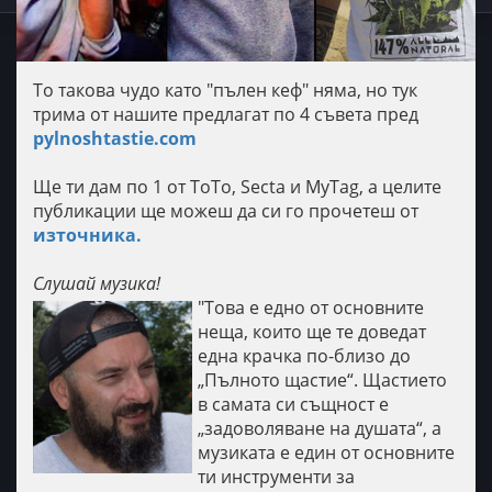
То такова чудо като "пълен кеф" няма, но тук
трима от нашите предлагат по 4 съвета пред
pylnoshtastie.com
Ще ти дам по 1 от ТоТо, Secta и MyTag, а целите
публикации ще можеш да си го прочетеш от
източника.
Слушай музика!
"Това е едно от основните
неща, които ще те доведат
една крачка по-близо до
„Пълното щастие“. Щастието
в самата си същност е
„задоволяване на душата“, а
музиката е един от основните
ти инструменти за