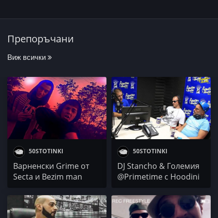
Препоръчани
Виж всички
50STOTINKI
50STOTINKI
Варненски Grime от
DJ Stancho & Големия
Secta и Bezim man
@Primetime с Hoodini