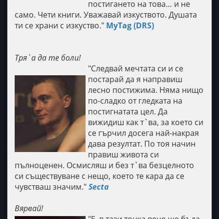
постигането на това… и не
само. Чети книги. Уважавай изкуството. Душата
ти се храни с изкуство."
MyTag (DRS)
Тря`а да те боли!
"Следвай мечтата си и се
постарай да я направиш
лесно постижима. Няма нищо
по-сладко от гледката на
постигнатата цел. Да
вижидиш как т`ва, за което си
се гърчил досега най-накрая
дава резултат. По тоя начин
правиш живота си
пълноценен. Oсмисляш и без т`ва безцелното
си съществуване с нещо, което те кара да се
чувстваш значим."
Secta
Вярвай!