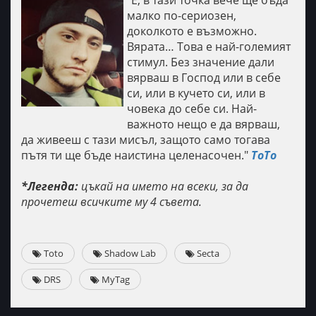
"Е, в тази точка вече ще бъда
малко по-сериозен,
доколкото е възможно.
Вярата… Това е най-големият
стимул. Без значение дали
вярваш в Господ или в себе
си, или в кучето си, или в
човека до себе си. Най-
важното нещо е да вярваш,
да живееш с тази мисъл, защото само тогава
пътя ти ще бъде наистина целенасочен."
ToTo
*Легенда:
цъкай на името на всеки, за да
прочетеш всичките му 4 съвета.
Toto
Shadow Lab
Secta
DRS
MyTag