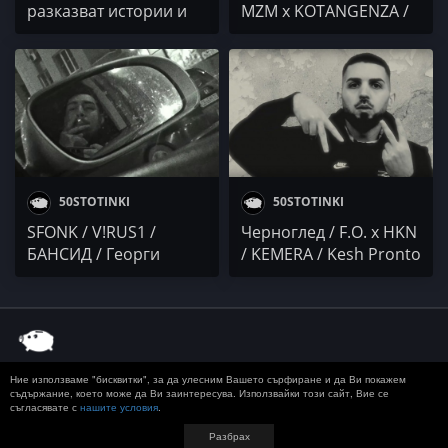
разказват истории и
MZM x KOTANGENZA /
то само какви
CHERVENSKY /
GRAIFERA x ArtimoX x
Todorov
50STOTINKI
50STOTINKI
SFONK / V!RUS1 /
Черноглед / F.O. x HKN
БАНСИД / Георги
/ KEMERA / Kesh Pronto
Зайков / Чук x Meshaya
/ Jeko ANG / FLIPPY
/ KikyoV x Visani /
DON DADDA
KOTANGENZA
Ние използваме "бисквитки", за да улесним Вашето сърфиране и да Ви покажем
© 2020 50 STOTINKI
КОНТАКТ
ЗА РЕКЛАМА
съдържание, което може да Ви заинтересува. Използвайки този сайт, Вие се
съгласявате с
нашите условия
.
ДОСТАВКА, ЗАПЛАЩАНЕ И ВРЪЩАНЕ
ПОВЕРИТЕЛНОСТ
TERMS AND CONDITIONS
Разбрах