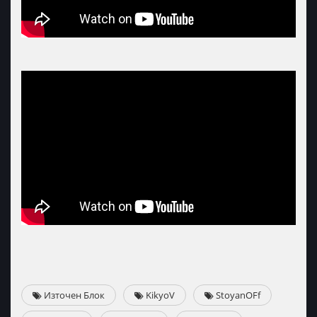
Източен Блок
KikyoV
StoyanOFf