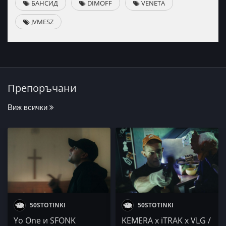
БАНСИД
DIMOFF
VENETA
JVMESZ
Препоръчани
Виж всички
50STOTINKI
50STOTINKI
Yo One и SFONK
KEMERA x iTRAK x VLG /