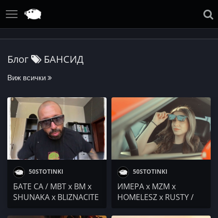
Блог
БАНСИД
Виж всички
50STOTINKI
50STOTINKI
БАТЕ СА / MBT x BM x
ИМЕРА х MZM х
SHUNAKA x BLIZNACITE
HOMELESZ x RUSTY /
/ SKENJATA / БАНСИД /
KOKICHA LUD / Гаден /