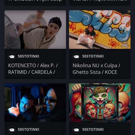
и Trinity / Булет /
TEDO / Бансид x Малчо
GHO$T / БАНСИД /
/ MALCHO x DIMO
STEFO / Kesh Pronto /
COCKY x JS /
KOTENCETO /
МОНКАТА
50STOTINKI
50STOTINKI
KOTENCETO / Alex P. /
Nikolina NU x Culpa /
RATIMID / CARDELA /
Ghetto Sista / KOCE
БАНСИД / Mr.ExTaZy
DQNKOV / БАНСИД /
NASSBOY / WESTA /
Ta4kata x TPB / DJ
BULSHIT
50STOTINKI
50STOTINKI