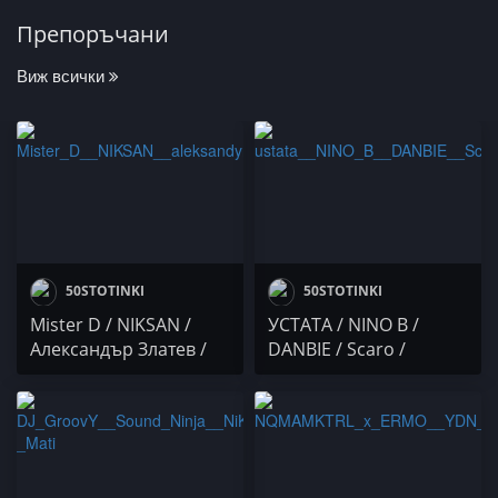
Препоръчани
Виж всички
50STOTINKI
50STOTINKI
Mister D / NIKSAN /
УСТАТА / NINO B /
Александър Златев /
DANBIE / Scaro /
ICE BRA x SIMBI BEATZ /
Павката х Велизар х
ATiP vs Fabsata /
Гопето / Осем Пет
lucymdfkxo / The Street
Show