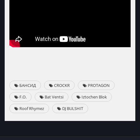
БАНСИД
CROCKR
PROTAGON
F.O.
Bat Ventsi
Iztochen Blok
Roof Rhymez
DJ BULSHIT