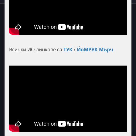
Всички ЙО-линкове са
ТУК
/
ЙоМРУК Мърч