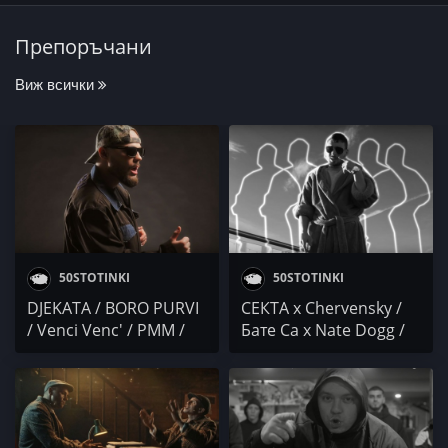
Препоръчани
Виж всички
50STOTINKI
50STOTINKI
DJEKATA / BORO PURVI
СЕКТА x Chervensky /
/ Venci Venc' / PMM /
Бате Са x Nate Dogg /
TRAPDAYGRAMY /
MARTZ / TROI / Малък
GASHE / DosTress &
Човек / BELEGA / Боро
DEAD BALANCE
Първи