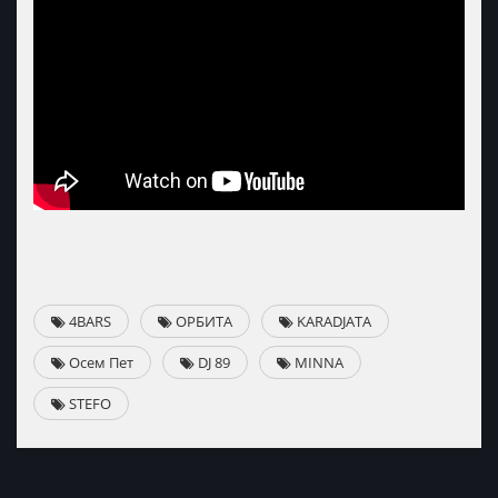
4BARS
ОРБИТА
KARADJATA
Осем Пет
DJ 89
MINNA
STEFO