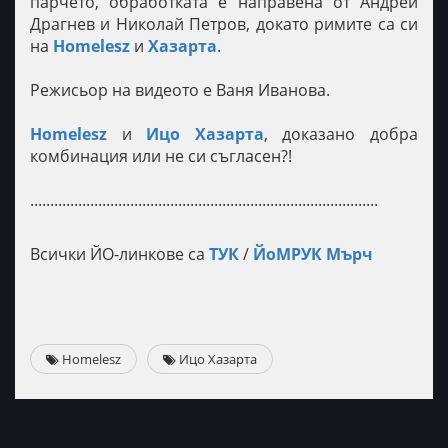
парчето, обработката е направена от Андрей
Драгнев и Николай Петров, докато римите са си
на
Homelesz
и
Хазарта
.
Режисьор на видеото е Ваня Иванова.
Homelesz
и
Ицо Хазарта
, доказано добра
комбинация или не си съгласен?!
.......................................................................................
Всички ЙО-линкове са
ТУК
/
ЙоМРУК Мърч
Homelesz
Ицо Хазарта