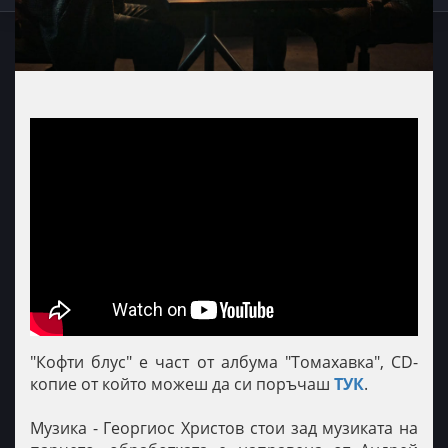
"Кофти блус" е част от албума "Томахавка", CD-
копие от който можеш да си поръчаш
ТУК
.
Музика - Георгиос Христов стои зад музиката на