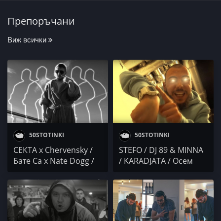
Препоръчани
Виж всички
50STOTINKI
50STOTINKI
СЕКТА x Chervensky /
STEFO / DJ 89 & MINNA
Бате Са x Nate Dogg /
/ KARADJATA / Осем
MARTZ / TROI / Малък
Пет / 4BARS / ОРБИТА
Човек / BELEGA / Боро
Първи