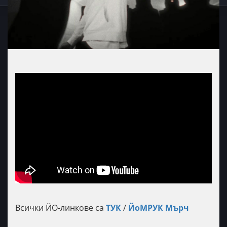
Всички ЙО-линкове са
ТУК
/
ЙоМРУК Мърч