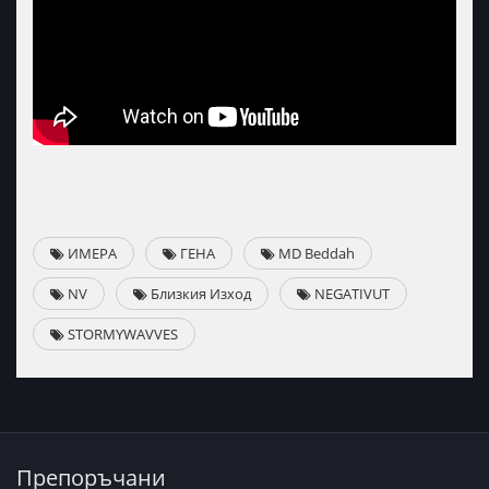
ИМЕРА
ГЕНА
MD Beddah
NV
Близкия Изход
NEGATIVUT
STORMYWAVVES
Препоръчани