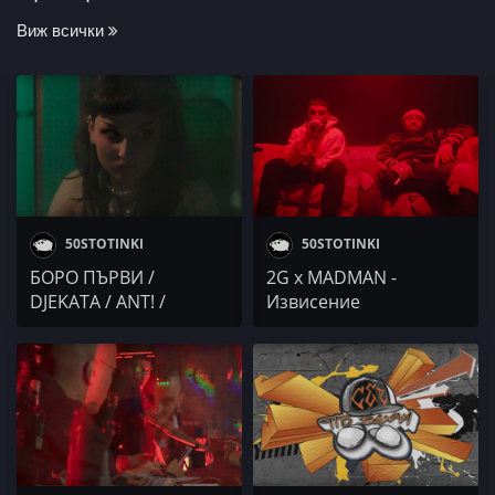
Виж всички
50STOTINKI
50STOTINKI
БОРО ПЪРВИ /
2G x MADMAN -
DJEKATA / ANT! /
Извисение
EXTAZY x PARKMAN x
YMPRL / Monica Koleva
/ IRLANDECA / Осем
Пет / 4BARS