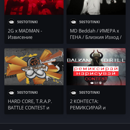
50STOTINKI
50STOTINKI
2G x MADMAN -
MD Beddah / ИМЕРА x
Извисение
ГЕНА / Близкия Изход /
NEGATIVUT &
STORMYWAVVES / NV
50STOTINKI
50STOTINKI
HARD CORE, T.R.A.P.
2 КОНТЕСТА:
BATTLE CONTEST и
РЕМИКСИРАЙ и
АМНИСТИРАНИЯТ
НАРИСУВАЙ
БЕГЛЕЦ