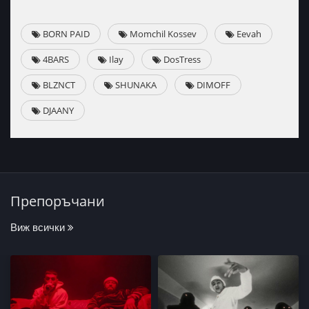
BORN PAID
Momchil Kossev
Eevah
4BARS
Ilay
DosTress
BLZNCT
SHUNAKA
DIMOFF
DJAANY
Препоръчани
Виж всички