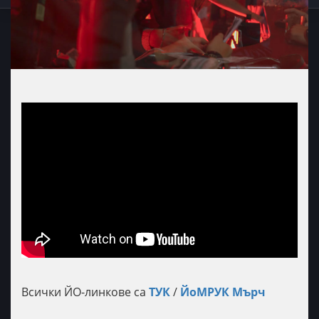
Всички ЙО-линкове са
ТУК
/
ЙоМРУК Мърч