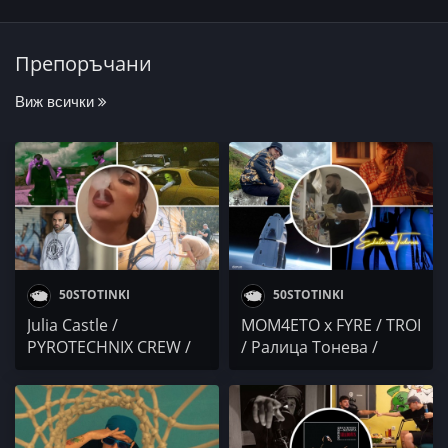
Препоръчани
Виж всички
50STOTINKI
50STOTINKI
Julia Castle /
MOM4ETO x FYRE / TROI
PYROTECHNIX CREW /
/ Ралица Тонева /
Гаден / 6IKERYA /
Denyo / RONIN /
2Killersz x IRLANDECA
Ekaterina Todorova