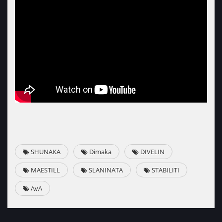
SHUNAKA
Dimaka
DIVELIN
MAESTILL
SLANINATA
STABILITI
AvA