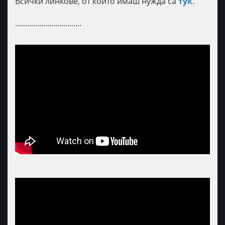
Всички линкове, от които имаш нужда са
тук
.
.................................