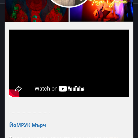
.................................
ЙоМРУК Мърч