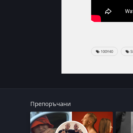
100Y40
S
Препоръчани