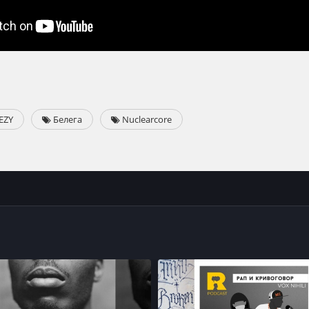
EZY
Белега
Nuclearcore