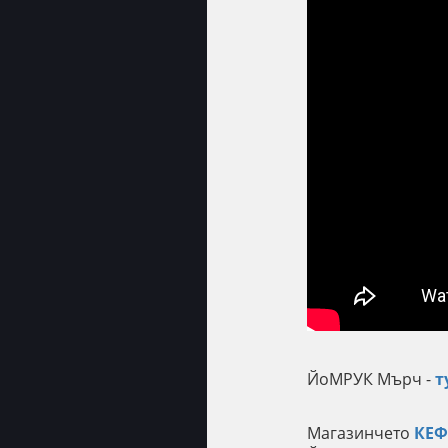
ЙоМРУК Мърч -
т
Магазинчето
КЕ