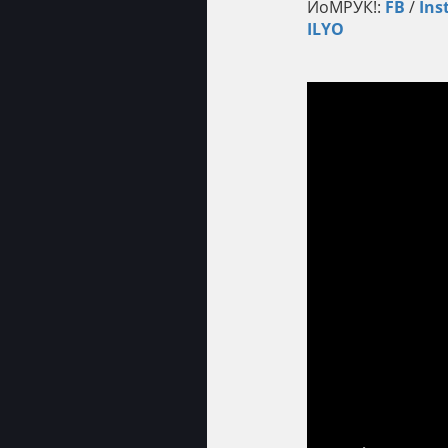
ЙоМРУК!:
FB​​​
/
Ins
ILYO