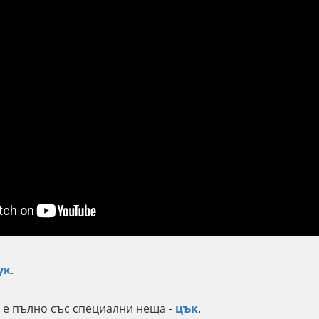
ук
.
Ф
е пълно със специални неща -
цък
.