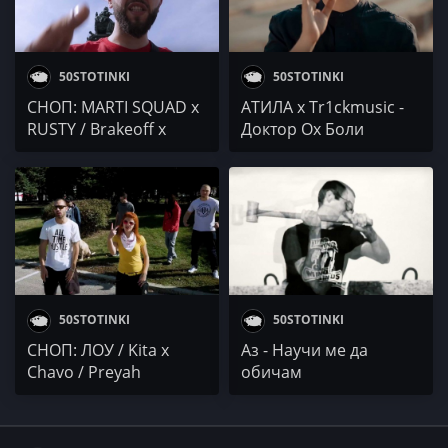
50STOTINKI
50STOTINKI
СНОП: MARTI SQUAD x
АТИЛА x Tr1ckmusic -
RUSTY / Brakeoff x
Доктор Ох Боли
Ferro / DOBO
50STOTINKI
50STOTINKI
СНОП: ЛОУ / Kita x
Аз - Научи ме да
Chavo / Preyah
обичам