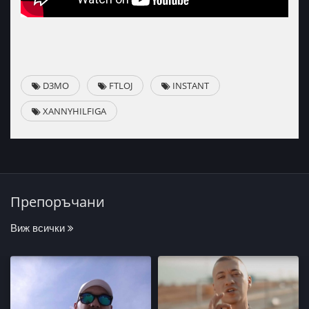
D3MO
FTLOJ
INSTANT
XANNYHILFIGA
Препоръчани
Виж всички