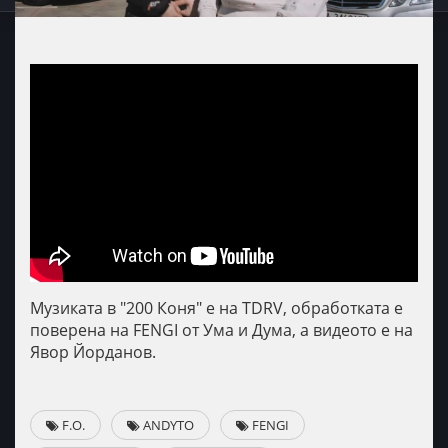
Музиката в "200 Коня" е на ТDRV, обработката е
поверена на FENGI от Ума и Дума, а видеото е на
Явор Йорданов.
F.O.
ANDYTO
FENGI