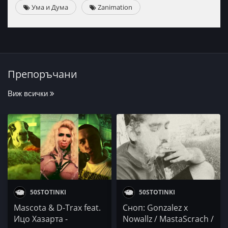
Ума и Дума
Zanimation
Препоръчани
Виж всички
50STOTINKI
50STOTINKI
Mascota & D-Trax feat.
Сноп: Gonzalez x
Ицо Хазарта -
Nowallz / MastaScrach /