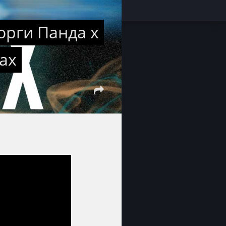
еорги Панда x
Sax