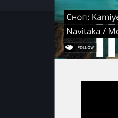
Сноп: Kamiye
Navitaka / Mo
FOLLOW