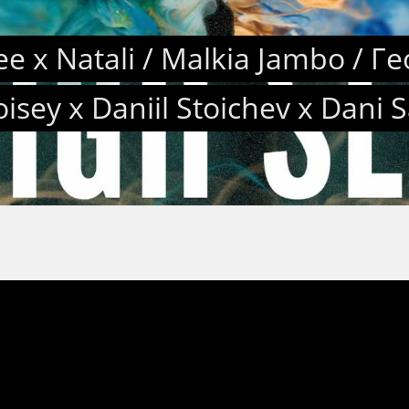
e x Natali / Malkia Jambo / Г
isey x Daniil Stoichev x Dani 