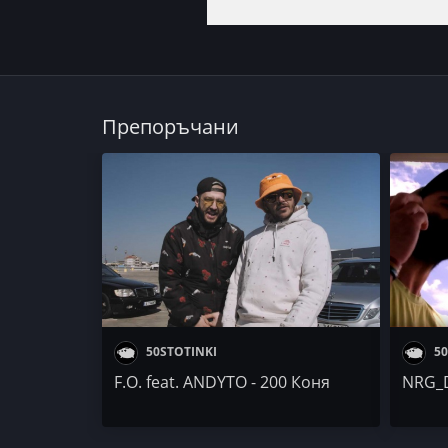
Препоръчани
50STOTINKI
50
F.O. feat. ANDYTO - 200 Коня
NRG_D