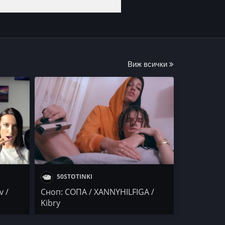
Виж всички
50STOTINKI
v /
Сноп: СОПА / XANNYHILFIGA /
Kibry