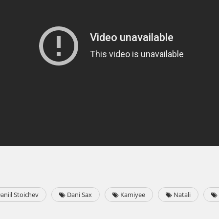
aniil Stoichev
Dani Sax
Kamiyee
Natali