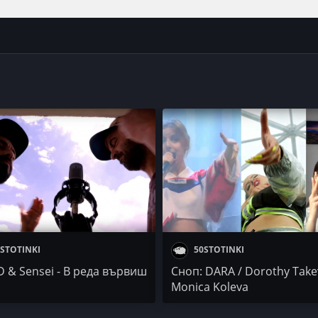
STOTINKI
50STOTINKI
 & Sensei - В реда вървиш
Сноп: DARA / Dorothy Take
Monica Koleva