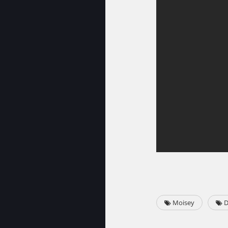
Moisey
D