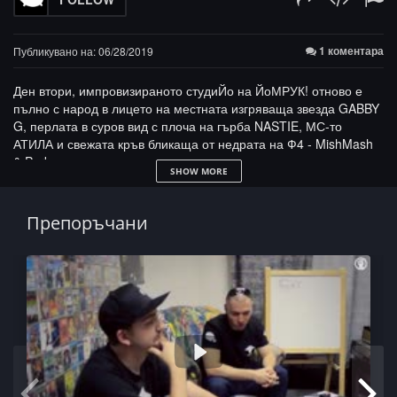
1 коментара
Публикувано на: 06/28/2019
Ден втори, импровизираното студиЙо на ЙоМРУК! отново е
пълно с народ в лицето на местната изгряваща звезда GABBY
G, перлата в суров вид с плоча на гърба NASTIE, МС-то
АТИЛА и свежата кръв бликаща от недрата на Ф4 - MishMash
& Parkman.
SHOW MORE
ШУМЕН и БУДЕН:
http://bit.ly/2ZG6fwm
Препоръчани
GABBY G:
http://bit.ly/2IU3XE0
NASTIE:
http://bit.ly/2w2EPE0
ATILA:
http://bit.ly/2W81EEQ
Ф4:
http://bit.ly/2Vp1l45