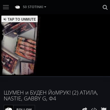
50 STOTINKI
TAP TO UNMUTE
:
Loaded
Progress
:
Unmute
0%
0%
ШУМЕН и БУДЕН ЙоМРУК! (2) АТИЛА,
NASTIE, GABBY G, Ф4
FOLLOW