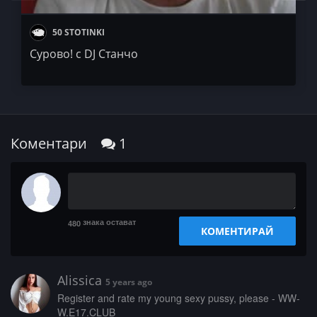
50 STOTINKI
Сурово! с DJ Станчо
Коментари
1
знака остават
480
КОМЕНТИРАЙ
Alissica
5 years ago
­­­R­­e­­g­­i­­s­t­e­r­ ­­­a­n­d­­ ­­­r­­­a­­t­­­e­­ ­­m­­­y­­­ ­y­­­o­u­­n­g­ ­s­e­­x­­­y­­ ­­p­u­s­­­s­­y­,­ ­p­­l­­­e­­­a­s­­e­ ­­­-­­­ ­W­­­W­­
W­.­E­­­1­7­­.­­C­L­­­U­B