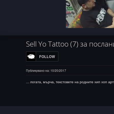
Progress
:
Load
Unmute
0%
0%
Sell Yo Tattoo (7) за посла
FOLLOW
Публикувано на: 10/20/2017
... логата, мърча, текстовете на родните хип хоп арт