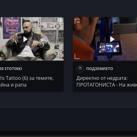
50 STOTINKI
ПОДЗЕМИЕТО
 Yo Tattoo (6) за темите,
Директно от недрата:
айна и рапа
ПРОТАГОНИСТА - На жив
гетото на Вселената