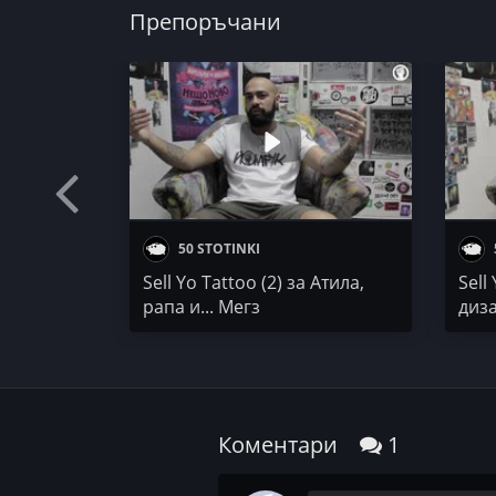
Препоръчани
50 STOTINKI
Sell Yo Tattoo (2) за Атила,
Sell
рапа и... Мегз
диз
Коментари
1