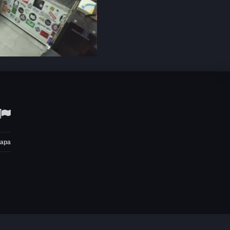
Open
quality
selector
menu
тара