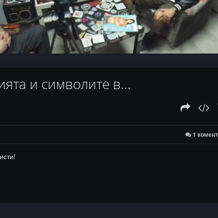
:
ed
нията и символите в...
1 комен
исти!