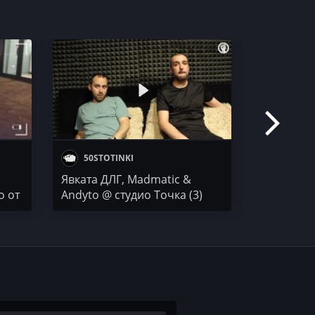
50STOTINKI
50 STO
Явката ДЛГ, Madmatic &
Sell Yo Ta
о от
Andyto @ студио Точка (3)
Русе до 