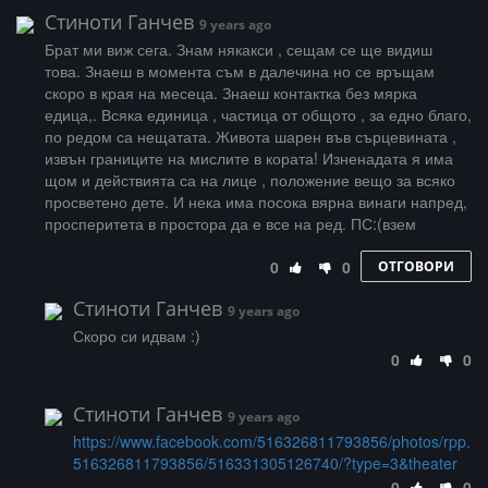
Стиноти Ганчев
9 years ago
Брат ми виж сега. Знам някакси , сещам се ще видиш
това. Знаеш в момента съм в далечина но се връщам
скоро в края на месеца. Знаеш контактка без мярка
едица,. Всяка единица , частица от общото , за едно благо,
по редом са нещатата. Живота шарен във сърцевината ,
извън границите на мислите в кората! Изненадата я има
щом и действията са на лице , положение вещо за всяко
просветено дете. И нека има посока вярна винаги напред,
просперитета в простора да е все на ред. ПС:(взем
0
0
ОТГОВОРИ
Стиноти Ганчев
9 years ago
Скоро си идвам :)
0
0
Стиноти Ганчев
9 years ago
https://www.facebook.com/516326811793856/photos/rpp.
516326811793856/516331305126740/?type=3&theater
0
0