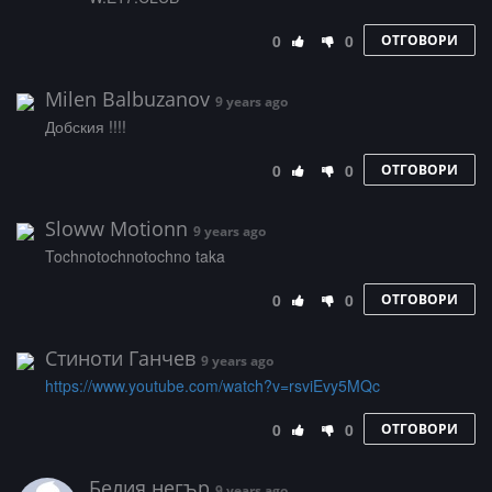
0
0
ОТГОВОРИ
Milen Balbuzanov
9 years ago
Добския !!!!
0
0
ОТГОВОРИ
Sloww Motionn
9 years ago
Tochnotochnotochno taka
0
0
ОТГОВОРИ
Стиноти Ганчев
9 years ago
https://www.youtube.com/watch?v=rsviEvy5MQc
0
0
ОТГОВОРИ
Белия негър
9 years ago