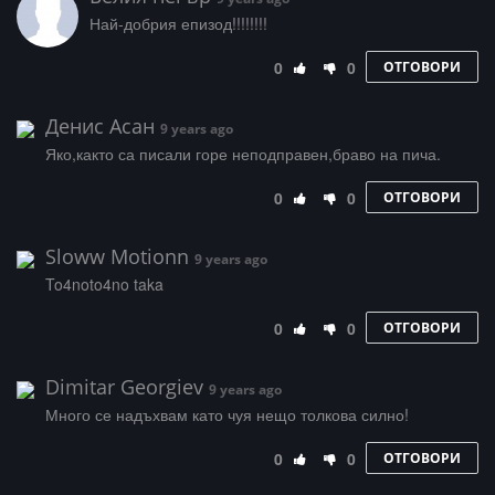
Най-добрия епизод!!!!!!!!
0
0
ОТГОВОРИ
Денис Асан
9 years ago
Яко,както са писали горе неподправен,браво на пича.
0
0
ОТГОВОРИ
Sloww Motionn
9 years ago
To4noto4no taka
0
0
ОТГОВОРИ
Dimitar Georgiev
9 years ago
Много се надъхвам като чуя нещо толкова силно!
0
0
ОТГОВОРИ