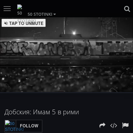
50 STOTINKI
:
Loaded
Progress
:
Unmute
0%
0%
Добския: Имам 5 в рими
FOLLOW