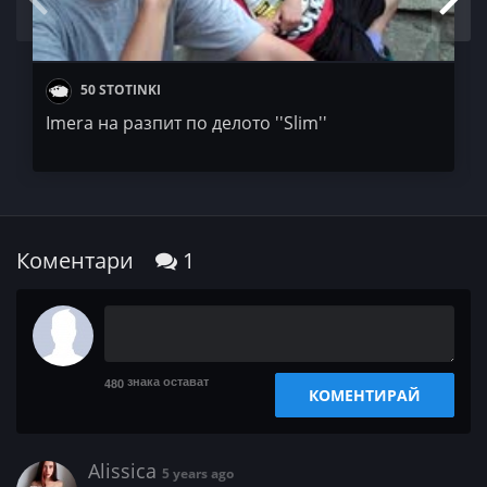
50 STOTINKI
Imera на разпит по делото ''Slim''
Коментари
1
знака остават
480
КОМЕНТИРАЙ
Alissica
5 years ago