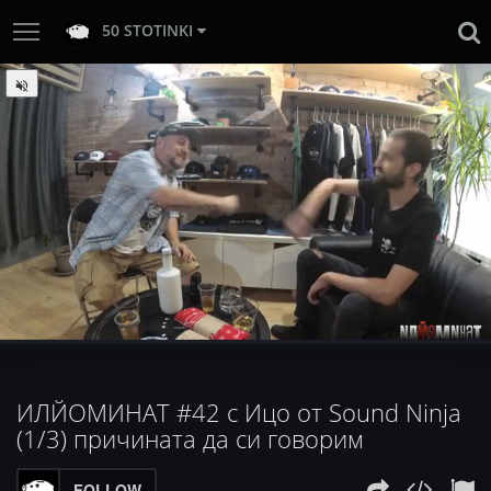
50 STOTINKI
:
Loaded
Progress
:
Unmute
0%
0%
ИЛЙОМИНАТ #42 с Ицо от Sound Ninja
(1/3) причината да си говорим
FOLLOW