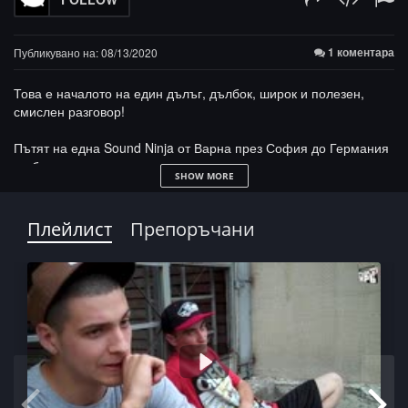
1 коментара
Публикувано на: 08/13/2020
Това е началото на един дълъг, дълбок, широк и полезен,
смислен разговор!
Пътят на една Sound Ninja от Варна през София до Германия
и обратно...
SHOW MORE
Класическо пиано, рок, рап... от аналоговото към дигиталното,
от нотите до DJ-ството...
Плейлист
Препоръчани
https://soundninja.org/
https://www.facebook.com/soundninjaacademy/