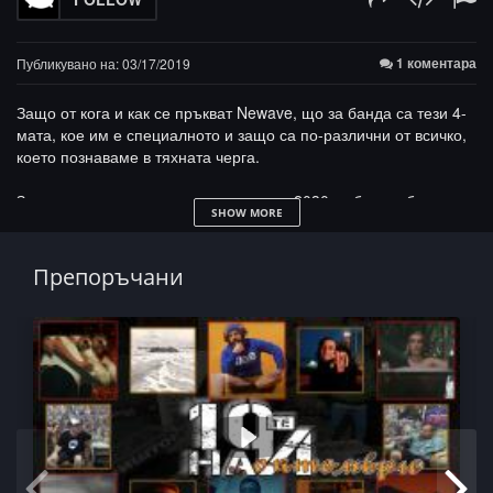
1 коментара
Публикувано на: 03/17/2019
Защо от кога и как се пръкват Newave, що за банда са тези 4-
мата, кое им е специалното и защо са по-различни от всичко,
което познаваме в тяхната черга.
За студиото, за видеото, за аудиото... 2030, кибик, ок братле,
SHOW MORE
кой съм аз, че да връщам. Дама Пика!
Препоръчани