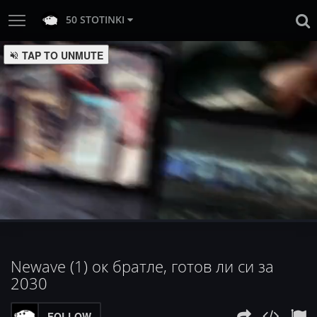
50 STOTINKI
:
Loaded
Progress
:
Unmute
0%
0%
Newave (1) ок братле, готов ли си за
2030
FOLLOW