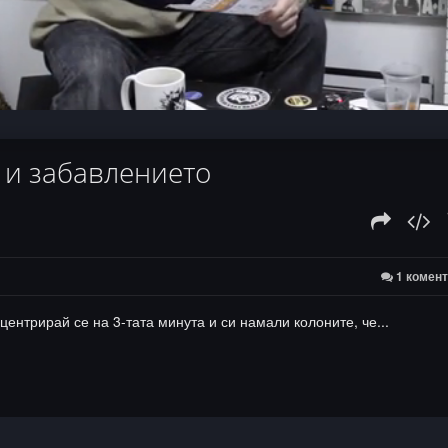
:
d
а и забавлението
1 комен
нцентрирай се на 3-тата минута и си намали колоните, че...