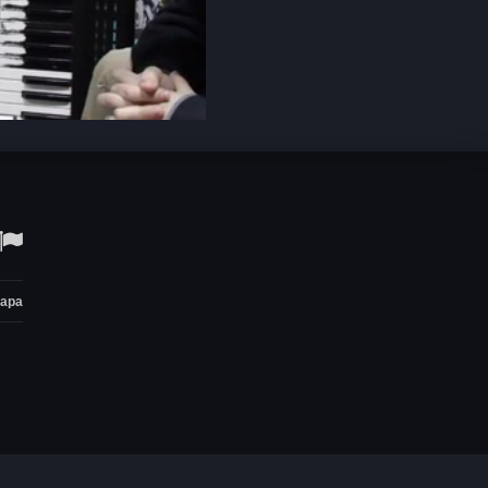
Open
quality
selector
menu
тара