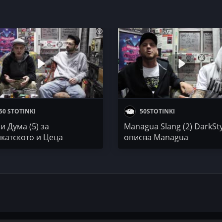
50 STOTINKI
50STOTINKI
и Дума (5) за
Managua Slang (2) DarkSt
катското и Цеца
описва Managua