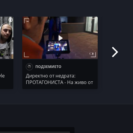
ПОДЗЕМИЕТО
50 STO
yle
Директно от недрата:
Ума и Дум
ПРОТАГОНИСТА - На живо от
целите, л
гетото на Вселената