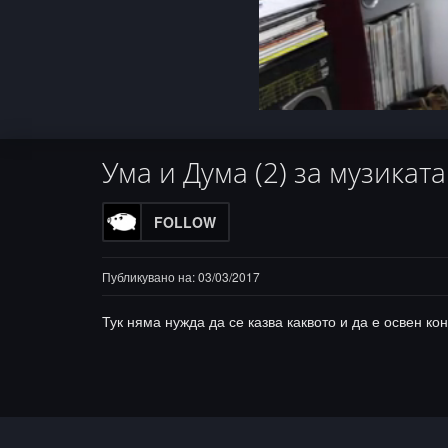
Progress
:
Loade
Unmute
0%
0%
Ума и Дума (2) за музикат
FOLLOW
Публикувано на: 03/03/2017
Тук няма нужда да се казва каквото и да е освен ко