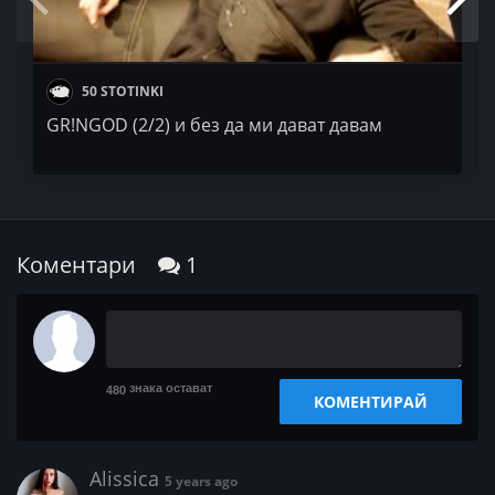
50 STOTINKI
GR!NGOD (2/2) и без да ми дават давам
Коментари
1
знака остават
480
КОМЕНТИРАЙ
Alissica
5 years ago