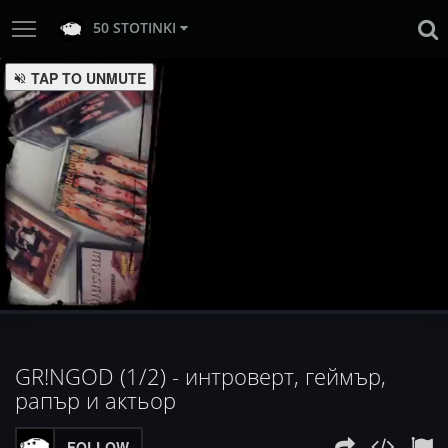
50 STOTINKI
TAP TO UNMUTE
:
Loaded
Progress
:
Unmute
0%
0%
GR!NGOD (1/2) - интроверт, геймър,
рапър и актьор
FOLLOW