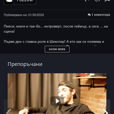
1 коментара
Публикувано на: 01/30/2020
Пиеси, книги и тае-бо... интроверт, после геймър, а сега ... на
сцена!
Първи ден с главна роля в Шекспир! А ето как се появява и
музиката в живота му... срещата със Sezy е ключова. Контеста
SHOW MORE
на 5 o’clock също. Появява се и Siimbad. Отношението на
актьорите. Нестандартен и изненадваш албум се задава в
края на лятото...
Препоръчани