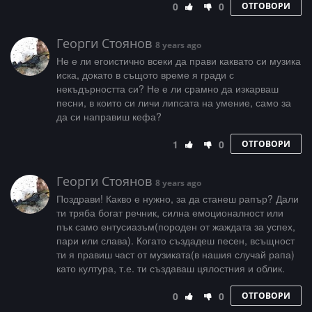
0
0
ОТГОВОРИ
Георги Стоянов
8 years ago
Не е ли егоистично всеки да прави каквато си музика
иска, докато в същото време я гради с
некъдърността си? Не е ли срамно да изкарваш
песни, в които си личи липсата на умение, само за
да си направиш кефа?
1
0
ОТГОВОРИ
Георги Стоянов
8 years ago
Поздрави! Какво е нужно, за да станеш рапър? Дали
ти тряба богат речник, силна емоционалност или
пък само ентусиазъм(породен от жаждата за успех,
пари или слава). Когато създадеш песен, всъщност
ти я правиш част от музиката(в нашия случай рапа)
като култура, т.е. ти създаваш цялостния и облик.
0
0
ОТГОВОРИ