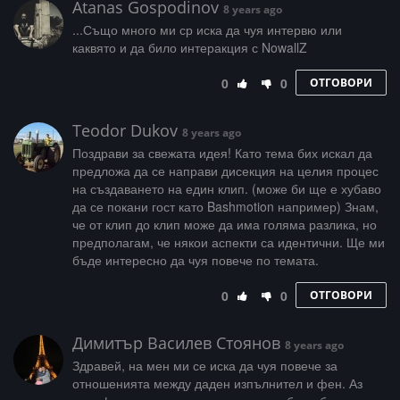
Atanas Gospodinov
8 years ago
...Също много ми ср иска да чуя интервю или
каквято и да било интеракция с NowallZ
0
0
ОТГОВОРИ
Teodor Dukov
8 years ago
Поздрави за свежата идея! Като тема бих искал да
предложа да се направи дисекция на целия процес
на създаването на един клип. (може би ще е хубаво
да се покани гост като Bashmotion например) Знам,
че от клип до клип може да има голяма разлика, но
предполагам, че някои аспекти са идентични. Ще ми
бъде интересно да чуя повече по темата.
0
0
ОТГОВОРИ
Димитър Василев Стоянов
8 years ago
Здравей, на мен ми се иска да чуя повече за
отношенията между даден изпълнител и фен. Аз