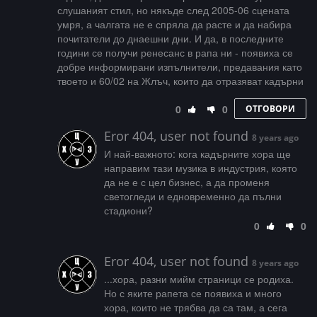
слушаният стил, но някъде след 2005-06 сцената
умря, а чалгата не е спряла да расте и да набира
почитатели до днаешни дни. И да, в последните
години се получи ренесанс в рапа ни - появиха се
добре информирани изпълнители, предавания като
твоето и 60/02 на Жлъч, които да отразяват кадърни
0
0
ОТГОВОРИ
Eror 404, user not found
8 years ago
И най-важното: кога кадърните хора ще
направим тази музика в индустрия, която
да не е с цел бизнес, а да променя
светогледи и едновременно да пълни
стадиони?
0
0
Eror 404, user not found
8 years ago
...хора, разни мийм страници се родиха.
Но с яките рапета се появиха и много
хора, които не трябва да са там, а сега