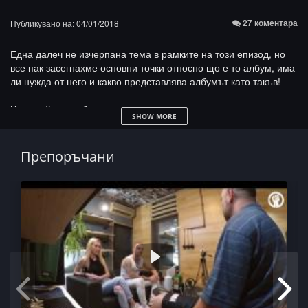
27 коментара
Публикувано на: 04/01/2018
Една далеч не изчерпана тема в рамките на този епизод, но
все пак засегнахме основни точки относно що е то албум, има
ли нужда от него и какво представлява албумът като такъв!
Чувствай се свободен да кажеш какво мислиш в коментарите,
SHOW MORE
не забравяй да предлагаш нови теми, като така освен всичко
друго скачаш и в боя за диск с албум на артист от средите.
Препоръчани
Ако искаш само аудио-подкаст гарниран с малко БГ рап, ето
го:
https://www.mixcloud.com/илиян-д-илиев/илйоминат-2-
албумът/
ILYO -
https://www.facebook.com/Yoshteneshto/
https://www.instagram.com/ilyo_99/
ЙоМРУК! -
https://www.facebook.com/YoMRUK/
50СТОТИНКИ -
https://www.facebook.com/STOTINKITE50/
КЕФ:
https://bigkef.com/