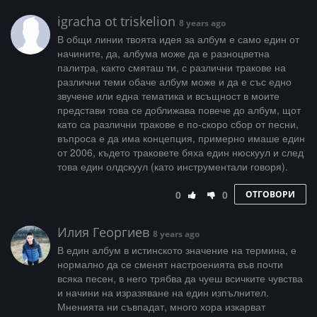
igracha ot triskelion
8 years ago
В общи линии твоята идея за албум е само един от
начините, да, албума може да е разноцветна
палитра, както смяташ ти, с различни тракове на
различни теми обаче албум може и да е със едно
звучене или една тематика и всъщност в моите
представи това се доближава повече до албум, щот
като са различни тракове е по-скоро сбор от песни,
въпроса е да има концепция, примерно имаше един
от 2006, където траковете бяха един нюскуул и след
това един олдскуул (като инструментали говоря).
0
0
ОТГОВОРИ
Илия Георгиев
8 years ago
В един албум в истинското значение на термина, е
нормално да се сменят настроенията във почти
всяка песен, в него трябва да чуеш всичките чувства
и начини на изразяване на един изпълнител.
Мненията ни съвпадат, много хора изкарват