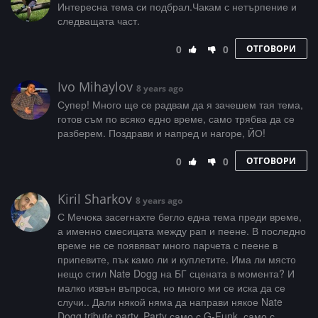
Интересна тема си подбрал.Чакам с нетърпение и
следващата част.
0
0
ОТГОВОРИ
Ivo Mihaylov
8 years ago
Супер! Много ще се радвам да я зачешем тая тема,
готов съм по всяко едно време, само трябва да се
разберем. Поздрави и напред и нагоре, ЙО!
0
0
ОТГОВОРИ
Kiril Sharkov
8 years ago
С Мечока засегнахте бегло една тема преди време,
а именно смесицата между рап и пеене. В последно
време не се появяват много парчета с пеене в
припевите, пък камо ли и куплетите. Има ли място
нещо стил Nate Dogg на БГ сцената в момента? И
малко извън въпроса, но много ми се иска да се
случи.. Дали някой няма да направи някое Nate
Dogg tribute party. Party само с G-Funk, само с