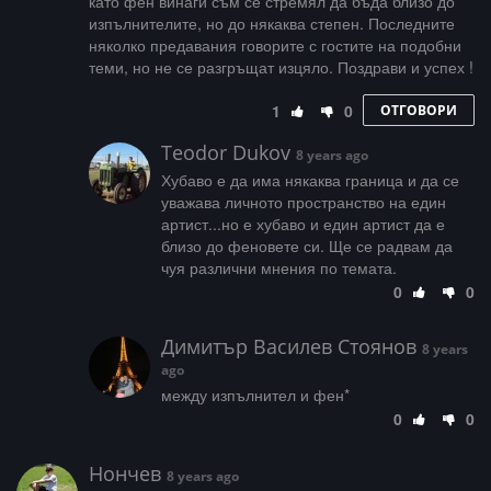
като фен винаги съм се стремял да бъда близо до
изпълнителите, но до някаква степен. Последните
няколко предавания говорите с гостите на подобни
теми, но не се разгръщат изцяло. Поздрави и успех !
1
0
ОТГОВОРИ
Teodor Dukov
8 years ago
Хубаво е да има някаква граница и да се
уважава личното пространство на един
артист...но е хубаво и един артист да е
близо до феновете си. Ще се радвам да
чуя различни мнения по темата.
0
0
Димитър Василев Стоянов
8 years
ago
между изпълнител и фен*
0
0
Нончев
8 years ago