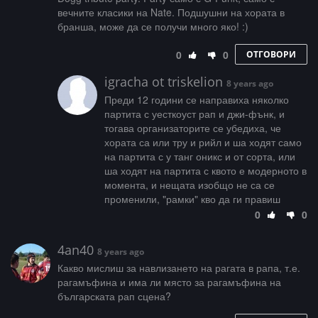
вечните класики на Nate. Подшушни на хората в
бранша, може да се получи много яко! :)
0
0
ОТГОВОРИ
igracha ot triskelion
8 years ago
Преди 12 години се направиха няколко
партита с уесткоуст рап и джи-фънк, и
тогава организаторите се убедиха, че
хората са или тру и рийл и ша ходят само
на партита с у танг оникс и от сорта, или
ша ходят на партита с квото е модерното в
момента, и нещата изобщо не са се
променили, "рамки" кво да ги правиш
0
0
4an40
8 years ago
Какво мислиш за навлизането на рагата в рапа, т.е.
рагамъфина и има ли място за рагамъфина на
българската рап сцена?