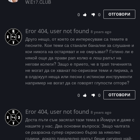
W­­­.­­­E­1­­­7­­­.­C­­­L­U­­B
0
0
ОТГОВОРИ
Eror 404, user not found
8 years ago
Друго нещо, от което се интересувам са темите в
песните. Кои теми са станали банални за слушане и
кои никога на остаряват и не омръзват? Готино ли е
някой още да прави рап колко е лош рапът на
негови колеги? Защо е прието, че в трап теченията
не могат да се хванат по-сериозни теми и лирика, а
в олдскуул неща или песни с истински инструменти
например не вогат да се говорят глупости отгоре?
0
0
ОТГОВОРИ
Eror 404, user not found
8 years ago
Доста пъти съм засягал тази тема в Йомрук и даже с
нашите у нас. Два основни въпроса: Защо чалгата
се разрасна супер сериозно бързо за няколко
години, докато паралелно рапът беше сигурно най-