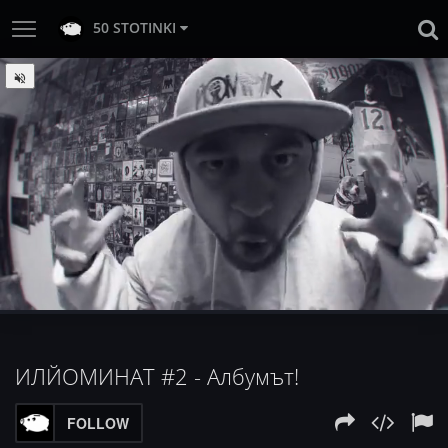
50 STOTINKI
:
Loaded
Progress
:
Unmute
0%
0%
ИЛЙОМИНАТ #2 - Албумът!
FOLLOW