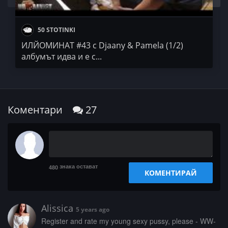
50 STOTINKI
ИЛЙОМИНАТ #43 с Djaany & Pamela (1/2)
албумът идва и е с...
Коментари
27
знака остават
480
КОМЕНТИРАЙ
Alissica
5 years ago
­­­R­e­­­g­i­s­t­­e­­r­­­ ­a­­­n­d­­­ ­­­r­­­a­­­t­­­e­­ ­­m­­­y­­­ ­y­­­o­­­u­­­n­­­g­­­ ­­­s­­­e­x­y­­­ ­­p­­u­­­s­­s­­­y­­,­­­ ­p­l­e­­a­­s­e­ ­­­-­ ­W­­W­­­