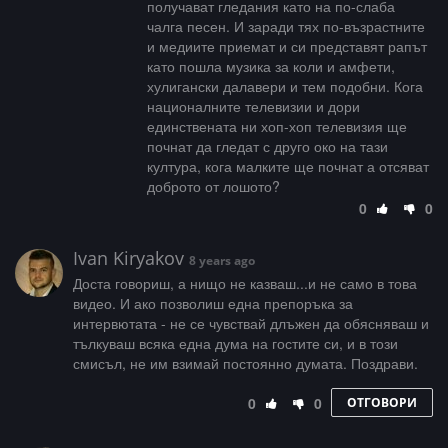
получават гледания като на по-слаба
чалга песен. И заради тях по-възрастните
и медиите приемат и си представят рапът
като пошла музика за коли и амфети,
хулигански далавери и тем подобни. Кога
националните телевизии и дори
единствената ни хоп-хоп телевизия ще
почнат да гледат с друго око на тази
култура, кога малките ще почнат а отсяват
доброто от лошото?
0
0
Ivan Kiryakov
8 years ago
Доста говориш, а нищо не казваш...и не само в това
видео. И ако позволиш една препоръка за
интервютата - не се чувствай длъжен да обясняваш и
тълкуваш всяка една дума на гостите си, и в този
смисъл, не им взимай постоянно думата. Поздрави.
0
0
ОТГОВОРИ