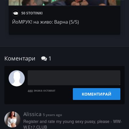
50 STOTINKI
ЙоМРУК! на живо: Варна (5/5)
Коментари
1
знака остават
480
КОМЕНТИРАЙ
Alissica
5 years ago
­R­­e­­­g­i­­s­­­t­e­­r­­ ­­­a­­n­­­d­­­ ­­r­a­­t­e­­­ ­­­m­­­y­ ­­y­­­o­u­n­g­­ ­s­­­e­x­­y­­­ ­­­p­­u­­­s­s­­­y­,­ ­­p­­­l­­e­­­a­­s­e­ ­-­­ ­W­W­­
W­­­.­E­­­1­­­7­­.­­C­­L­­­U­­B