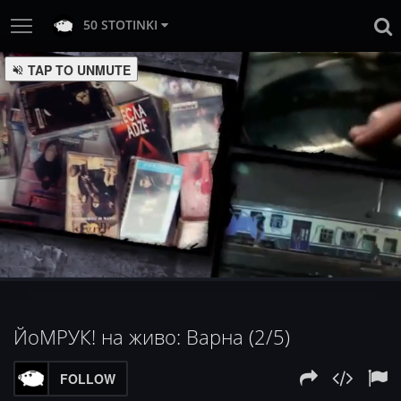
50 STOTINKI
TAP TO UNMUTE
:
Loaded
Progress
:
Unmute
0%
0%
ЙоМРУК! на живо: Варна (2/5)
FOLLOW