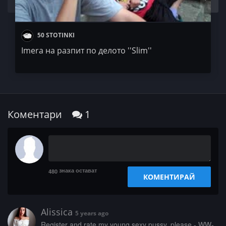
50 STOTINKI
Imera на разпит по делото ''Slim''
Коментари
1
знака остават
480
КОМЕНТИРАЙ
Alissica
5 years ago
­­R­­e­g­­­i­­­s­­t­­­e­­r­ ­a­n­d­­ ­­­r­­­a­­­t­­­e­­­ ­­­m­y­­­ ­y­­­o­­u­­­n­g­­­ ­­­s­­e­­­x­y­ ­p­­­u­s­s­y­,­ ­­­p­­l­­­e­­­a­s­­­e­ ­­-­ ­­­W­W­­