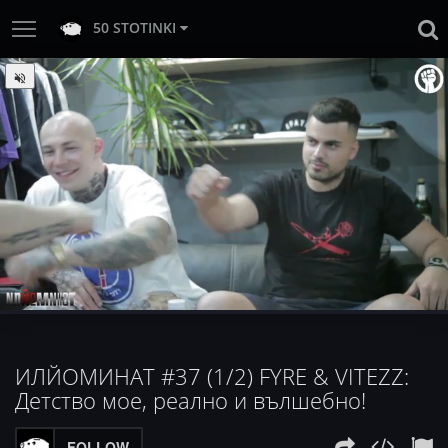
50 STOTINKI
:
Loaded
Progress
:
Unmute
0%
0%
ИЛЙОМИНАТ #37 (1/2) FYRE & VITEZZ:
Детство мое, реално и вълшебно!
FOLLOW