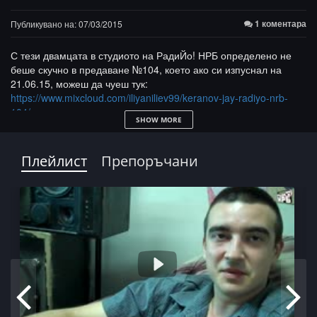
1 коментара
Публикувано на: 07/03/2015
С тези двамцата в студиото на РадиЙо! НРБ определено не
беше скучно в предаване №104, което ако си изпуснал на
21.06.15, можеш да чуеш тук:
https://www.mixcloud.com/iliyaniliev99/keranov-jay-radiyo-nrb-
104/
SHOW MORE
Сега обаче ще можеш и да видиш как се случи всичко в 4
(не)нормални части. #1
Плейлист
Препоръчани