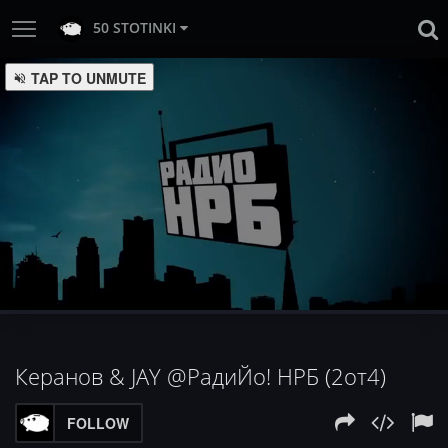
50 STOTINKI
:
Loaded
Progress
:
Unmute
0%
0%
Керанов & JAY @РадиЙо! НРБ (2от4)
FOLLOW