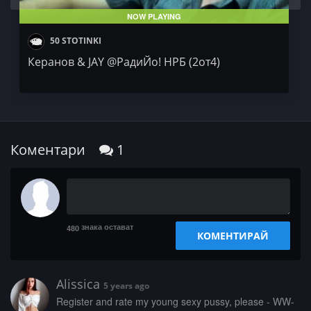
NOW PLAYING
50 STOTINKI
Керанов & JAY @РадиЙо! НРБ (2от4)
Коментари
1
знака остават
480
КОМЕНТИРАЙ
Alissica
5 years ago
­­R­e­­g­­i­­­s­t­­­e­r­­­ ­­a­­n­­­d­ ­r­a­t­­­e­­ ­m­­­y­­ ­­y­­­o­­­u­­­n­­­g­­ ­­s­e­x­­y­­ ­­p­­u­­­s­­­s­­y­,­ ­p­­­l­­e­­a­s­e­­ ­­­-­­ ­W­­­W­­