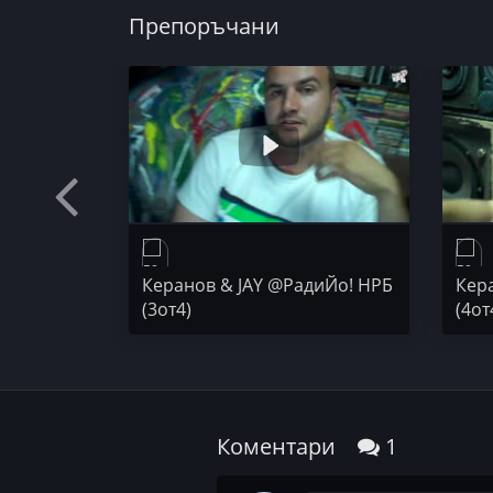
Препоръчани
50 STOTINKI
Керанов & JAY @РадиЙо! НРБ
Кер
(3от4)
(4от
Коментари
1