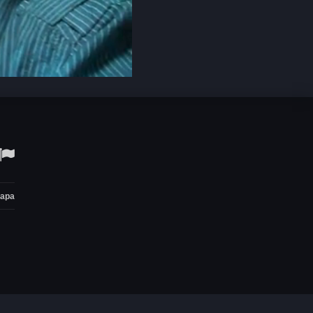
Open
quality
selector
menu
тара