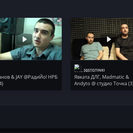
50STOTINKI
50 STOTINKI
анов & JAY @РадиЙо! НРБ
Явката ДЛГ, Madmatic &
4)
Andyto @ студио Точка (3