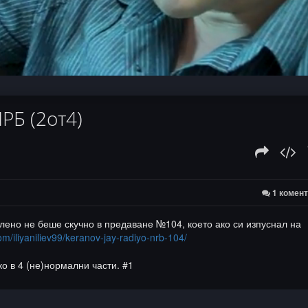
:
d
РБ (2от4)
1 комен
лено не беше скучно в предаване №104, което ако си изпуснал на
m/iliyaniliev99/keranov-jay-radiyo-nrb-104/
о в 4 (не)нормални части. #1