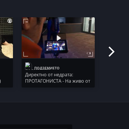
ПОДЗЕМИЕТО
50 STO
Директно от недрата:
Керанов 
)
ПРОТАГОНИСТА - На живо от
(1от4)
гетото на Вселената