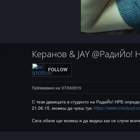
Progress
:
Loade
Unmute
0%
0%
Керанов & JAY @РадиЙо! Н
FOLLOW
Публикувано на: 07/03/2015
С тези двамцата в студиото на РадиЙо! НРБ опреде
21.06.15, можеш да чуеш тук:
https://www.mixcloud.co
Сега обаче ще можеш и да видиш как се случи всичк