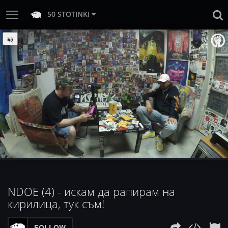
50 STOTINKI
:
Loaded
Progress
:
Unmute
0%
0%
NDOE (4) - искам да рапирам на
кирилица, тук съм!
FOLLOW