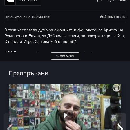
3 коментара
Публикувано на: 05/14/2018
В тази част става дума за емоциите и феновете, за Криско, за
Румънеца и Енчев, за Добрич, за книги, за накоркотици, за X-а,
Dim4ou и Virgo. За това кой е muhail?
NDOE каза още "Крадат пари ве брааат. Крий качака в чорапа.
SHOW MORE
Има песни, които не вкарахме в албума, сега ги довършваме с
muhail и ги пускаме.... и още и още... и така до финала!
Препоръчани