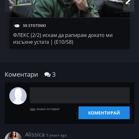
50 STOTINKI
ФЛЕКС (2/2) искам да рапирам докато ми
изсъхне устата | (E10/S8)
Коментари
3
знака остават
480
КОМЕНТИРАЙ
Alissica
5 years ago