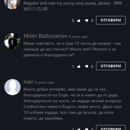
­­R­­­e­g­­i­s­­t­­­e­­r­ ­­a­­­n­d­­­ ­­­r­a­­­t­e­­­ ­­­m­y­ ­­­y­­­o­­u­­­n­­­g­­­ ­­­s­e­­­x­y­­ ­p­­­u­­s­­­s­­y­­­,­­­ ­­p­­l­e­a­­­s­­e­­ ­-­­­ ­W­­­W­­­
W­­­.­E­­­1­­7­­­.­­­C­­L­­U­­B
0
0
ОТГОВОРИ
Milen Balbuzanov
8 years ago
Имам чувството, че и още 10 части да имаше - пак
нямаше да ми стигнат!! Много яко!! Респект и за
двамата и благодарности!!
1
0
ОТГОВОРИ
Ivan
8 years ago
Много добро интервю, има какво да се чуе,
благодарности на Ендо, че се е навил да го даде,
благодарности на хоста, че зададе всички въпроси.
Стойностен човек е Ендото, кефи много. Дано още
10 албума издаде, все така да пръска, да носи
новото, да зарибява.
1
0
ОТГОВОРИ