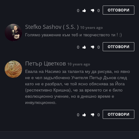
0
0
ОТГОВОРИ
Stefko Sashov ( S.S. )
10 years ago
Голямо уважение към теб и творчеството ти ! :)
0
0
ОТГОВОРИ
Петър Цветков
10 years ago
Евала на Насимо за таланта му да рисува, но явно
не е чел задълбочено Учителя Петър Дънов след
като не е разбрал, че той ясно обяснява за Йога
(респективно Кришна), че за времето си е било
еволюционно учение, но в днешно време е
инвулюционно.
0
0
ОТГОВОРИ