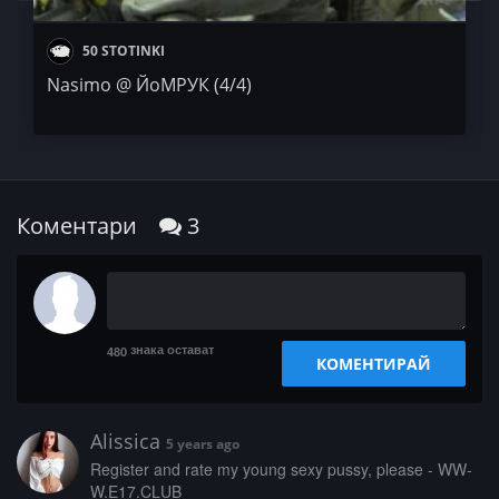
50 STOTINKI
Nasimo @ ЙоМРУК (4/4)
Коментари
3
знака остават
480
КОМЕНТИРАЙ
Alissica
5 years ago
­­R­­e­g­­­i­s­­­t­e­­r­ ­­­a­­­n­d­­ ­r­a­t­­e­ ­­­m­y­ ­­­y­­o­­­u­­n­g­­ ­­s­e­­­x­­y­­ ­­­p­­­u­­­s­s­y­­,­­ ­­­p­­­l­­e­­a­s­e­­ ­­-­­ ­­­W­W­­­
W­.­­­E­­­1­­7­­­.­­­C­­L­U­­­B