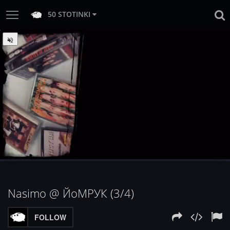
50 STOTINKI
:
Loaded
Progress
:
Unmute
0%
0%
Nasimo @ ЙоМРУК (3/4)
FOLLOW