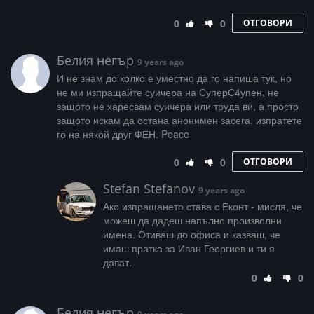
0
0
ОТГОВОРИ
Белия негър
9 years ago
И не знам до колко е уместно да го напиша тук, но
не ми изпращайте суичера на СуперС4упен, не
защото не харесвам суичера или труда ви, а просто
защото искам да остана анонимен засега, изпратете
го на някой друг ФЕН. Peace
0
0
ОТГОВОРИ
Stefan Stefanov
9 years ago
Ако изпращането става с Еконт - мисля, че
можеш да дадеш напълно произволни
имена. Отиваш до офиса и казваш, че
имаш пратка за Иван Георгиев и ти я
дават.
0
0
Белия негър
9 years ago