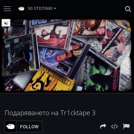
50 STOTINKI
:
Loaded
Progress
:
Unmute
0%
0%
Подаряването на Tr1cktape 3
FOLLOW