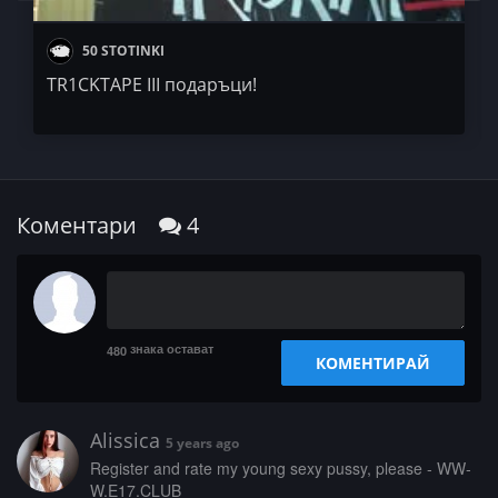
50 STOTINKI
TR1CKTAPE III подаръци!
Коментари
4
знака остават
480
КОМЕНТИРАЙ
Alissica
5 years ago
­R­­e­­g­i­­­s­­­t­­­e­­r­ ­­­a­n­d­­­ ­­r­a­­­t­­­e­ ­m­­­y­­­ ­­y­­­o­­u­n­­g­­ ­­s­­e­­­x­­y­ ­­­p­­u­s­­s­­y­­,­­ ­p­l­e­­­a­s­­­e­­­ ­-­­­ ­­W­­­W­­­
W­­.­E­­1­­­7­­.­­­C­­­L­U­B