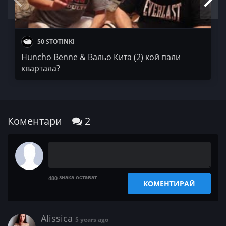
50 STOTINKI
Huncho Benne & Вальо Кита (2) кой пали
квартала?
Коментари
2
знака остават
480
КОМЕНТИРАЙ
Alissica
5 years ago