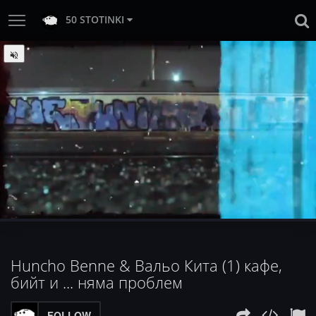
50 STOTINKI
:
Loaded
Progress
:
Unmute
0%
0%
Huncho Benne & Вальо Кита (1) кафе,
бийт и ... няма проблем
FOLLOW