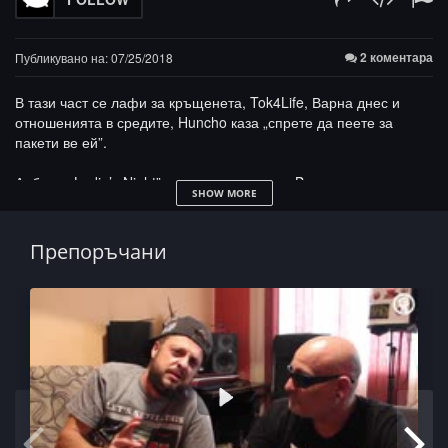
2 коментара
Публикувано на: 07/25/2018
В тази част се лафи за кръщенета, Tok4Life, Варна днес и
отношенията в средите, Huncho каза „спрете да пеете за
пакети ве ей”.
Албума „Ladie’s Night” се завърта плавно, Benne разказва
SHOW MORE
историята за това как така и защо двамата с Вальо Кита
бачкат заедно, а Огито е любим продуцент!
Препоръчани