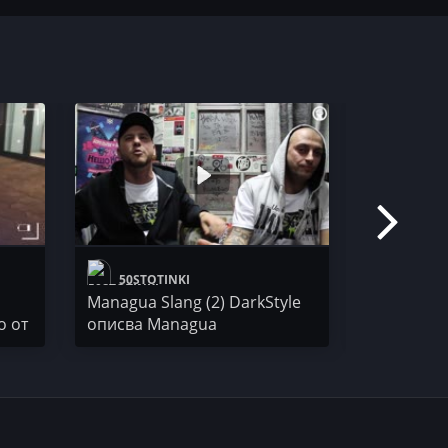
50STOTINKI
50 STO
Managua Slang (2) DarkStyle
C4 (CHAVO
о от
описва Managua
да си час
сцената