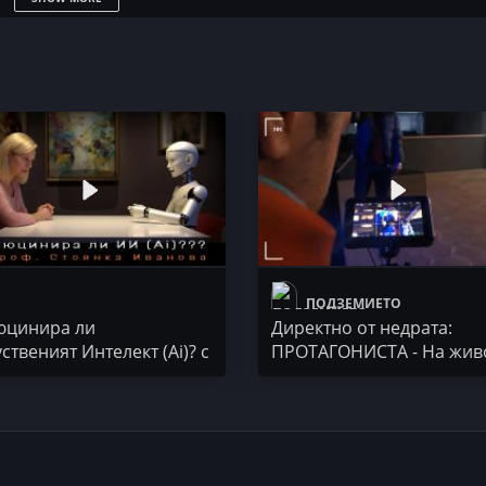
ПОДЗЕМИЕТО
50 STOTINKI
юцинира ли
Директно от недрата:
ственият Интелект (Ai)? с
ПРОТАГОНИСТА - На жив
ф. Стоянка Иванова
гетото на Вселената
ЙОМИНАТ #70)