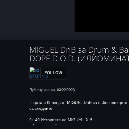
MIGUEL DnB за Drum & Bass
DOPE D.O.D. (ИЛЙОМИНАТ
FOLLOW
Публикувано на: 03/22/2023
Гецата и Колеца от MIGUEL DnB са събеседниците 
са следните:
01:40 Историята на MIGUEL DnB
- фестивал в Тъжанско ждрело