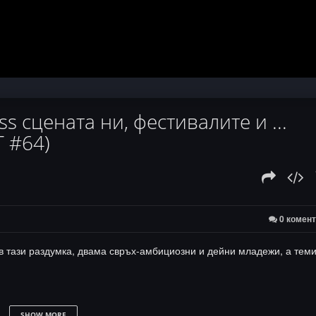
 сцената ни, фестивалите и ...
 #64)
0 комен
в тази раздумка, двама свръх-амбициозни и дейни младежи, а тем
SHOW MORE