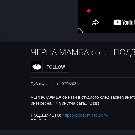
ЧЕРНА МАМБА ссс ... ПО
FOLLOW
Публикувано на: 10/22/2021
ЧЕРНА МАМБА се изви в студиото след заснемането н
интересна 17 минутна сага... Ззззз!
ПОДЗЕМИЕТО:
https://podzemieto.com/
FB/IG @podzemieto
Всички ЙО-линкове към FB страници и 2 затворени 