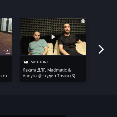
50STOTINKI
50 STO
Явката ДЛГ, Madmatic &
Черна мам
о от
Andyto @ студио Точка (3)
(4)