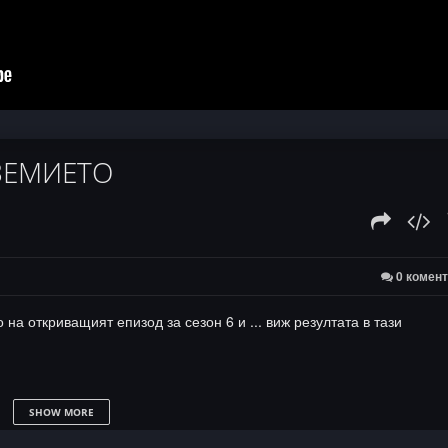
ДЗЕМИЕТО
0 комен
а откриващият епизод за сезон 6 и ... виж резултата в тази
SHOW MORE
групи, IG профили, музикални и видео платформи са тук: