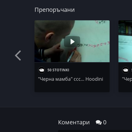
https://linktr.ee/yomruk
Препоръчани
ЙоМРУК Мърч -
https://bit.ly/2NptUu6
50 STOTINKI
"Черна мамба" ссс... Hoodini
"Чер
Коментари
0