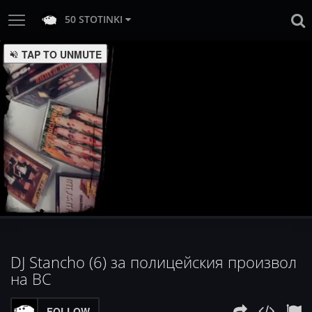
50 STOTINKI
:
Loaded
Progress
:
Unmute
0%
0%
DJ Stancho (6) за полицейския произвол
на ВС
FOLLOW