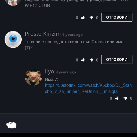
W­­­.­­E­­1­­7­­­.­­­C­­­L­U­B
0
0
ОТГОВОРИ
Prosto Kirizim
9 years ago
Това ли е последното видео със Станчо или има
(7)?
0
0
ОТГОВОРИ
ilyo
9 years ago
Има 7:
https://50stotinki.com/watch/K5cbbc/DJ_Stan
cho_7_za_Sniper_ReUnion_i_misiqta
0
0