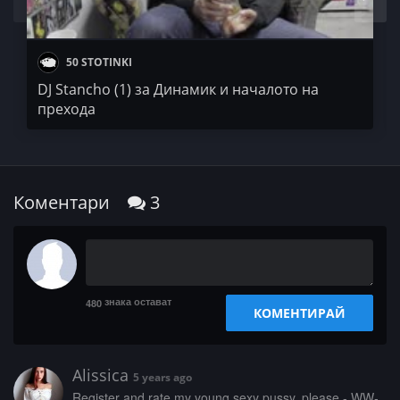
50 STOTINKI
DJ Stancho (1) за Динамик и началото на
прехода
Коментари
3
знака остават
480
КОМЕНТИРАЙ
Alissica
5 years ago
­R­­­e­­­g­i­s­­­t­e­r­­­ ­­­a­­n­­d­­­ ­­r­­a­­t­­­e­ ­­­m­­­y­­­ ­y­o­u­n­­­g­ ­s­­e­x­y­­­ ­­­p­u­­­s­­­s­­y­­­,­­ ­­p­­­l­e­­a­­­s­e­ ­-­­­ ­W­W­­