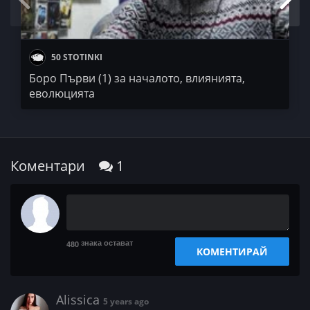
50 STOTINKI
Боро Първи (1) за началото, влиянията,
еволюцията
Коментари
1
знака остават
480
КОМЕНТИРАЙ
Alissica
5 years ago