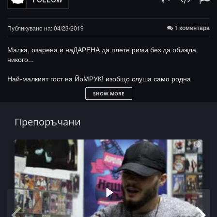
1 коментара
Публикувано на: 04/23/2019
Малка, озарена и наДАРЕНА да плете рими без да обижда
никого...
Най-малкият гост на ЙоМРУК! изобщо слуша само родна
продукция, говори за това как се отнасят с рапиращо момиче
SHOW MORE
в малкия град, как се справя с това, как се озовава на
фотЙОйла и... под секрет довери един интересен факт "Ходих
на пеене при майката на Криско 2 години"!
Препоръчани
Виж още от Darena тук:
http://bit.ly/2VpkUx6