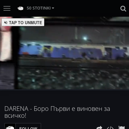
50 STOTINKI
:
Loaded
Progress
:
Unmute
0%
0%
DARENA - Боро Първи е виновен за
всичко!
FOLLOW