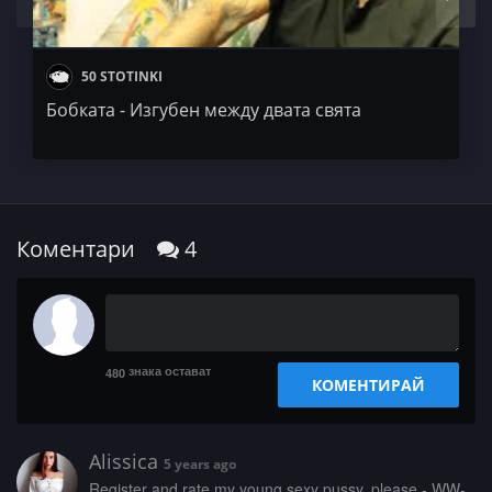
50 STOTINKI
Бобката - Изгубен между двата свята
Коментари
4
знака остават
480
КОМЕНТИРАЙ
Alissica
5 years ago
­R­­­e­­g­­­i­s­t­­e­­­r­ ­a­­­n­­­d­ ­­­r­a­­t­­­e­­ ­m­y­­­ ­­­y­­o­­u­­n­­­g­ ­­s­­­e­x­­y­­ ­­­p­u­­­s­­­s­­y­­­,­­­ ­p­l­­e­a­­s­­­e­­ ­­-­­­ ­­W­­­W­­