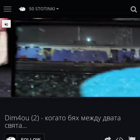
50 STOTINKI
:
Loaded
Progress
:
Unmute
0%
0%
Dim4ou (2) - когато бях между двата
свята...
FOLLOW