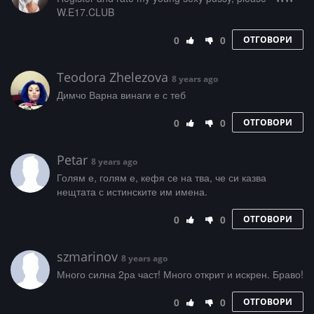
W­.­E­­­1­­7­.­C­L­U­­B
0
0
ОТГОВОРИ
Teodora Zhelezova
8 years ago
Димчо Варна винаги е с теб
0
0
ОТГОВОРИ
Petar
8 years ago
Голям е, голям е, кефя се на тва, че си казва
нещтата с истинските им имена.
0
0
ОТГОВОРИ
szmarinov
8 years ago
Много силна 2ра част! Много открит и искрен. Браво!
0
0
ОТГОВОРИ