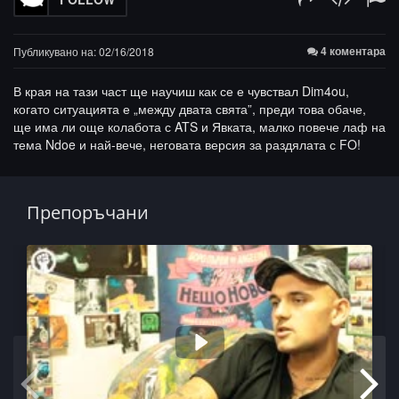
4 коментара
Публикувано на: 02/16/2018
В края на тази част ще научиш как се е чувствал Dim4ou,
когато ситуацията е „между двата свята”, преди това обаче,
ще има ли още колабота с ATS и Явката, малко повече лаф на
тема Ndoe и най-вече, неговата версия за раздялата с FO!
Препоръчани