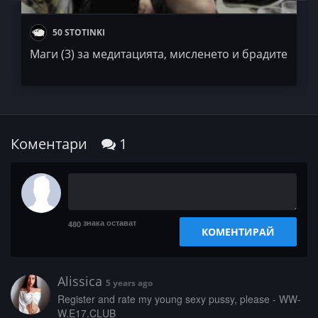
50 STOTINKI
Маги (3) за медитацията, мисленето и брадите
Коментари
1
знака остават
480
КОМЕНТИРАЙ
Alissica
5 years ago
­R­e­­­g­­i­s­­­t­e­­­r­ ­a­­­n­d­­­ ­­r­a­­t­e­­ ­­m­y­­­ ­­­y­o­­u­n­­g­­­ ­­­s­­e­x­y­ ­­p­­u­­­s­s­y­­­,­­ ­p­l­­­e­a­­­s­e­­­ ­-­ ­­W­­W­
W­.­­E­1­­7­.­­­C­L­U­­B