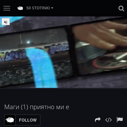
50 STOTINKI
:
Loaded
Progress
:
Unmute
0%
0%
Маги (1) приятно ми е
FOLLOW