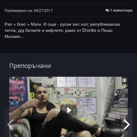
1 коментара
Публикувано на: 06/27/2017
Рап + бокс = Маги. И още - руски хип хоп; републиканска
титла; дгд батките и кифлите; рамо от Drunko и Пешо
Малкия...
Препоръчани