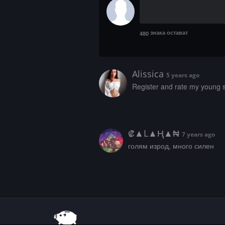
знака остават
480
Alissica
5 years ago
­R­­e­­g­i­s­­­t­­­e­­­r­ ­­a­­­n­­­d­­ ­­­r­­a­­­t­e­ ­­­m­­y­­­ ­­y­­­o­­u­­­n­­
₡▲L▲Ⱨ▲₦
7 years ago
голям изрод, много силен