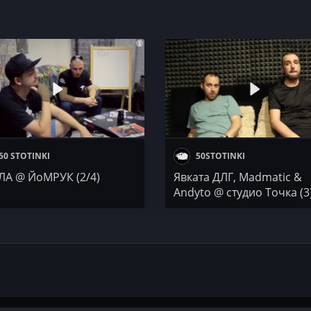
50 STOTINKI
50STOTINKI
ЛА @ ЙоМРУК (2/4)
Явката ДЛГ, Madmatic &
Andyto @ студио Точка (3