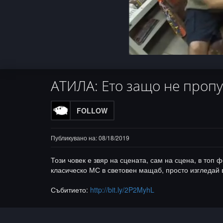
Progress
:
Loaded
Unmute
0%
0%
АТИЛА: Ето защо не проп
FOLLOW
Публикувано на: 08/18/2019
Този човек е звяр на сцената, сам на сцена, в топ
класическо МС в световен мащаб, просто изгледай в
Събитието:
http://bit.ly/2P2MyhL