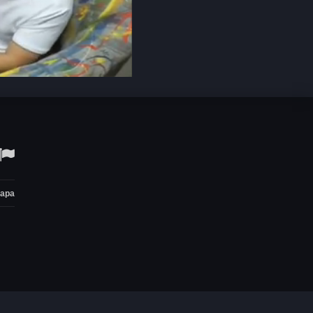
Open
quality
selector
menu
тара