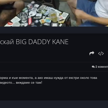
:
ускай BIG DADDY KANE
2 комен
 форма и към момента, а ако имаш нужда от екстри около това
идеото... виждаме се там!