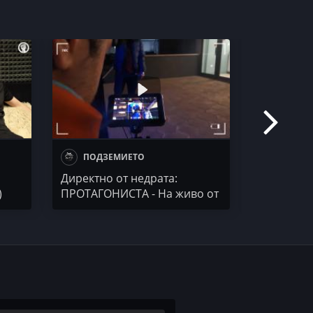
ПОДЗЕМИЕТО
50 STO
Директно от недрата:
ИЛЙОМИНА
)
ПРОТАГОНИСТА - На живо от
Фенът
гетото на Вселената