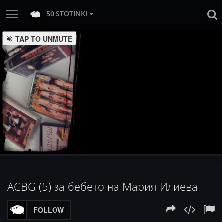
50 STOTINKI
TAP TO UNMUTE
:
Loaded
Progress
:
Unmute
0%
0%
ACBG (5) за бебето на Мария Илиева
FOLLOW