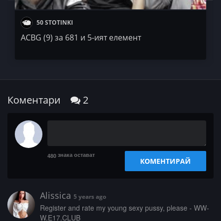
50 STOTINKI
ACBG (9) за 681 и 5-ият елемент
Коментари
2
знака остават
480
КОМЕНТИРАЙ
Alissica
5 years ago
­R­e­­­g­i­s­­­t­e­r­ ­­­a­n­­­d­ ­­­r­­­a­­t­e­­ ­­m­y­­­ ­­­y­­­o­u­­n­­g­ ­s­­e­­­x­­y­­ ­­p­­u­s­s­­y­­­,­­ ­­­p­­­l­­e­­­a­s­­e­­ ­­­-­­­ ­­W­W­
W­­.­­­E­1­­­7­.­­C­­­L­­­U­­B