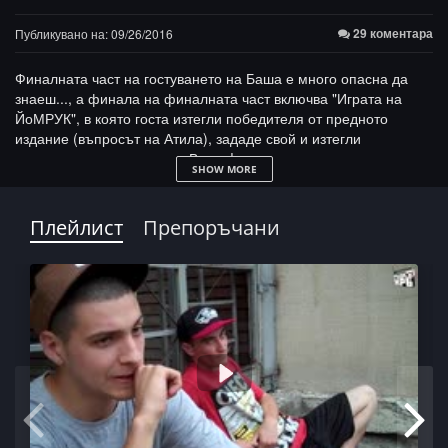
29 коментара
Публикувано на: 09/26/2016
Финалната част на гостуването на Баша е много опасна да
знаеш..., а финала на финалната част включва "Играта на
ЙоМРУК", в която госта изтегли победителя от предното
издание (въпросът на Атила), зададе свой и изтегли
суперспециална награда. Вземи!
SHOW MORE
Част 1:
http://50stotinki.com/watch/yycbbc/Bashmotion__iomruk_14
Плейлист
Препоръчани
Част 2:
http://50stotinki.com/watch/zycbbc/Bashmotion__iomruk_24
Част 3:
http://50stotinki.com/watch/0ycbbc/Bashmotion__iomruk_34