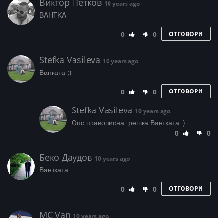
Виктор Петков
10 years ago
BAHTKA
0
0
ОТГОВОРИ
Stefka Vasileva
10 years ago
Ванката ;)
0
0
ОТГОВОРИ
Stefka Vasileva
10 years ago
Опс правописна грешка Вантката ;)
0
0
Беко Даудов
10 years ago
Вантката
0
0
ОТГОВОРИ
MC Van
10 years ago