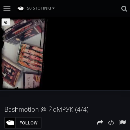
50 STOTINKI
:
Loaded
Progress
:
Unmute
0%
0%
Bashmotion @ ЙоМРУК (4/4)
FOLLOW