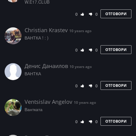
W­­­.­­E­1­7­.­­­C­­­L­U­B
0
0
ОТГОВОРИ
Christian Krastev
10 years ago
ВАНТКА ! : )
0
0
ОТГОВОРИ
Денис Данаилов
10 years ago
ВАНТКА
0
0
ОТГОВОРИ
Ventsislav Angelov
10 years ago
Вантката
0
0
ОТГОВОРИ