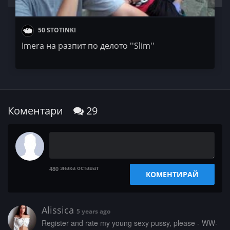
50 STOTINKI
Imera на разпит по делото ''Slim''
Коментари
29
знака остават
480
КОМЕНТИРАЙ
Alissica
5 years ago
­­­R­e­g­i­s­t­e­r­ ­a­n­­d­ ­r­a­t­e­­ ­­­m­­­y­ ­­­y­­o­­u­­­n­g­­ ­­s­e­­­x­­­y­­ ­p­u­s­s­y­­,­ ­­­p­l­­­e­­­a­­s­e­­ ­-­­ ­­­W­W­