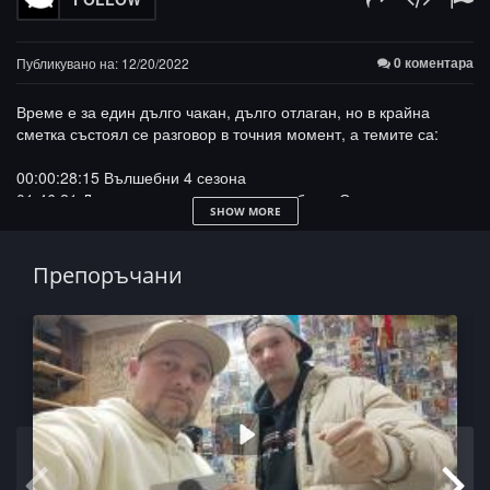
0 коментара
Публикувано на: 12/20/2022
Време е за един дълго чакан, дълго отлаган, но в крайна
сметка състоял се разговор в точния момент, а темите са:
00:00:28:15 Вълшебни 4 сезона
01:46:21 Детство мое, реално и вълшебно в Смолян
SHOW MORE
04:15 Първи срещи с хип хоп културата
- 2 Live Crew и VA the Power of Rap
- Sleepwalkingz ‘84 Hardcore
Препоръчани
00:06:26 Проблемът с приемствеността между поколенията
08:19 Началото на елемента у нас
10:21 Народни танци и Таекуондо
12:44 Jam On It
- Kurtis Blow в БГ си е постижение
- Jam On It 10 беше 10 дни
19:10 Брейкът на Олимпиада от 2024
- Ken Swift:
https://bit.ly/3W38BD3
- Танц или спорт?
27:39 Има ли бойкоти при CREW-тата?