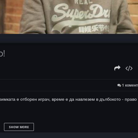
:
о!
1 комен
имката е отборен играч, време е да навлезем в дълбокото - право 
SHOW MORE