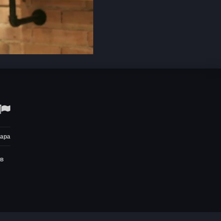
Open
quality
selector
menu
тара
в