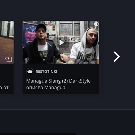
50STOTINKI
50 STO
Managua Slang (2) DarkStyle
Secta & P
о от
описва Managua