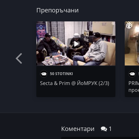
И още: Краставите магарета се надушват. 1 изтрит 
Препоръчани
50 STOTINKI
Secta & Prim @ ЙоМРУК (2/3)
PRIM
про
Коментари
1