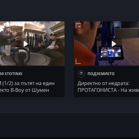
неиздаден албум. Градски Легенди с Гайдара и Nerve...
50 STOTINKI
ПОДЗЕМИЕТО
 (1/2) за пътят на един
Директно от недрата:
екто B-Boy от Шумен
ПРОТАГОНИСТА - На жив
гетото на Вселената