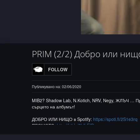
Progress
:
Loaded
Unmute
0%
0%
PRIM (2/2) Добро или нищ
FOLLOW
Публикувано на: 02/06/2020
MIB2? Shadow Lab, N.Kotich, NRV, Negy, ЖЛЪЧ … Пр
сърцето на албумът!
ДОБРО ИЛИ НИЩО в Spotify:
https://spoti.fi/2S1e3rq
ПРОМОТО:
http://bit.ly/3blhEID
ShadowLab:
http://bit.ly/2GX3lvG