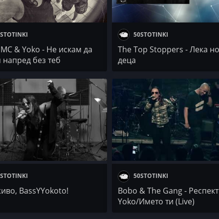
STOTINKI
50STOTINKI
MC & Yoko - Не искам да
The Top Stoppers - Лека н
 напред без теб
деца
STOTINKI
50STOTINKI
живо, BassYYokoto!
Bobo & The Gang - Респект 
Yoko/Името ти (Live)