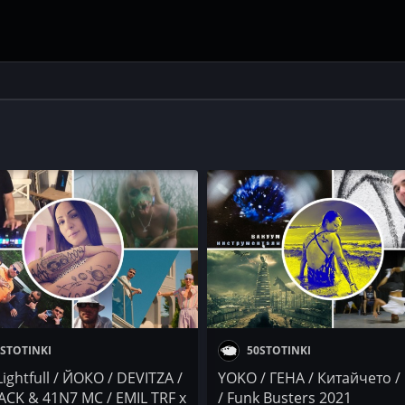
STOTINKI
50STOTINKI
ightfull / ЙОКО / DEVITZA /
YOKO / ГЕНА / Китайчето /
ACK & 41N7 MC / EMIL TRF x
/ Funk Busters 2021