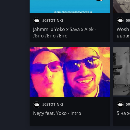
50STOTINKI
50
Jahmmi x Yoko x Sava x Alek -
Wosh 
Лято Лято Лято
вървя
50STOTINKI
50
Negy feat. Yoko - Intro
5 на 