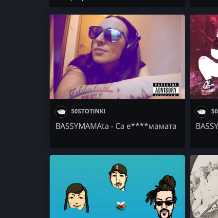
V:RGO
50STOTINKI
50
BASSYMAMAta - Са е****мамата
BASSY