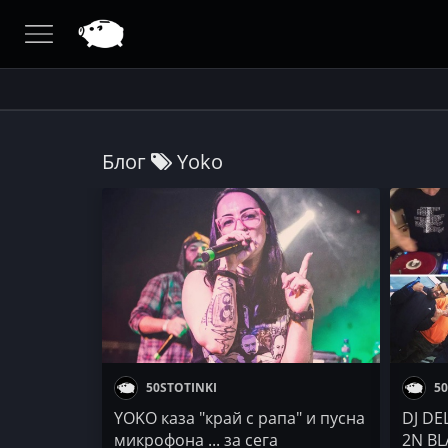
Блог
Yoko
50STOTINKI
50
YOKO каза "край с рапа" и пусна
DJ DEL
микрофона ... за сега
2N BL