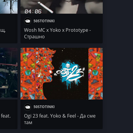
50STOTINKI
ощ,
Wosh MC x Yoko x Prototype -
Страшно
50STOTINKI
feat.
Ogi 23 feat. Yoko & Feel - Да сме
там