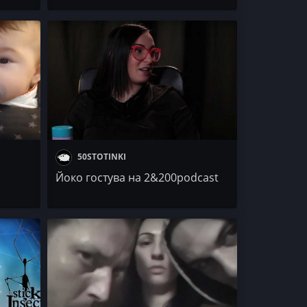
T.H.A. Buchkata x 42 x Joker Flow
x TO/TO x Kaskata / SALAMA /
NASSBOY / Julia Castle
50STOTINKI
Йоко гостува на 2&200podcast