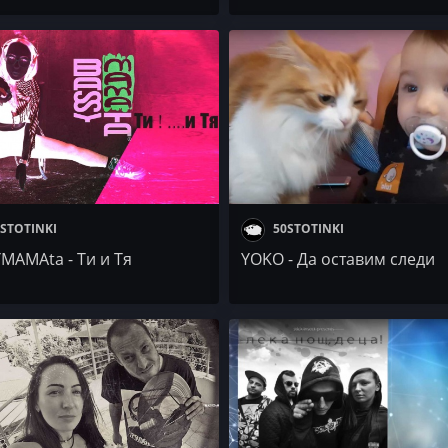
 / БОРО ПЪРВИ
STOTINKI
50STOTINKI
MAMAta - Ти и Тя
YOKO - Да оставим следи