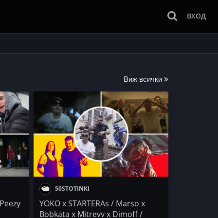
ВХОД
Виж всички
50STOTINKI
 Peezy
YOKO x STARTERAs / Marso x
Bobkata x Mitrevv x Dimoff /