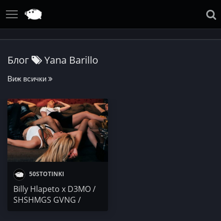
Блог
Yana Barillo
Виж всички
50STOTINKI
Billy Hlapeto x D3MO /
SHSHMGS GVNG /
VenZy / MIRAVE & Yana