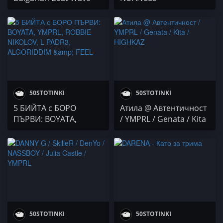
vol. 1
(SATURATED), а вътре
са TAXOMA, PARKMAN,
YMPRL, prostoduro и ...
50STOTINKI
50STOTINKI
5 БИЙТА с БОРО
Атила @ Автентичност
ПЪРВИ: BOYATA,
/ YMPRL / Genata / Kita
YMPRL, ROBBIE
/ HIGHKAZ
NIKOLOV, L PADR3,
ALGORIDDIM & FEEL
50STOTINKI
50STOTINKI