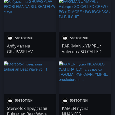
STORMYWAVVES
YMPRL / Monica Koleva
/ IRLANDECA / Осем
Пет / 4BARS
50STOTINKI
50STOTINKI
Албумът на
PARKMAN x YMPRL /
GRUPASPLAV -
Valerqn / SO CALLED
PROBLEMA NA
CREW / PG x DIMOFF /
SLUSHATELYA е тук
IVG IWCHAKA / DJ
BULSHIT
50STOTINKI
50STOTINKI
Stereofox представя
KAMEN пусна
Bulgarian Beat Wave
NUANCES