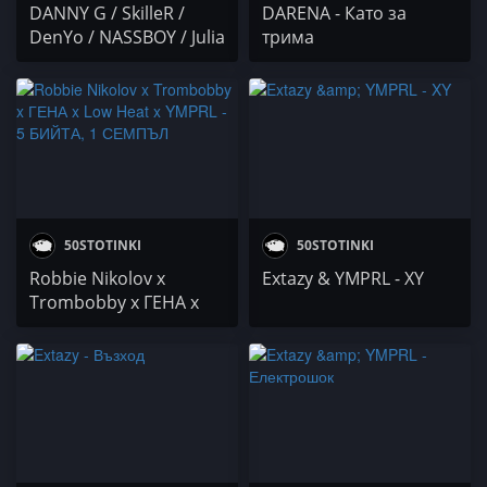
DANNY G / SkilleR /
DARENA - Като за
DenYo / NASSBOY / Julia
трима
Castle / YMPRL
50STOTINKI
50STOTINKI
Robbie Nikolov x
Extazy & YMPRL - XY
Trombobby x ГЕНА x
Low Heat x YMPRL - 5
БИЙТА, 1 СЕМПЪЛ