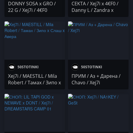
DONNY SOSA x GRO /
CEKTA / Xej7i x 4€F0 /
22 G / Xej7i / 4€F0
Danny L / Zandra x
Crusada / Julia Castle
50STOTINKI
50STOTINKI
Xej7i / MAESTILL / Mila
ПРИМ / Аз + Дарена /
Robert / Тамах / Зипо x
Chavo / Xej7i
Слаш x Авера