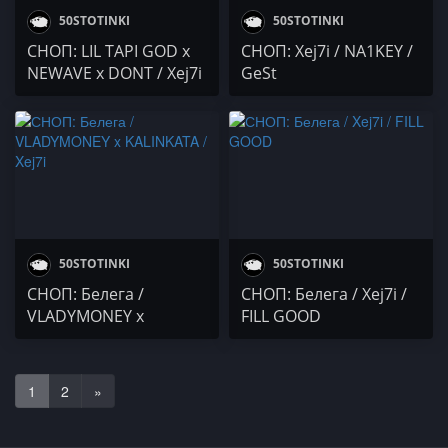
50STOTINKI
50STOTINKI
СНОП: LIL TAPI GOD x
СНОП: Xej7i / NA1KEY /
NEWAVE x DONT / Xej7i
GeSt
/ DREAMSTARS CAMP
01
50STOTINKI
50STOTINKI
СНОП: Белега /
СНОП: Белега / Xej7i /
VLADYMONEY x
FILL GOOD
KALINKATA / Xej7i
1
2
»