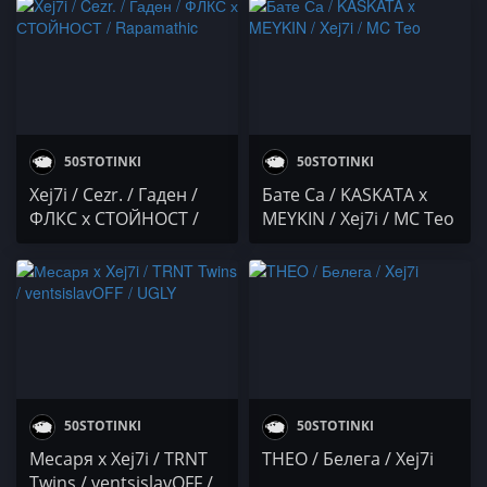
Xej7i / ABIS
ACHKATA / GOBLIN
50STOTINKI
50STOTINKI
Xej7i / Cezr. / Гаден /
Бате Са / KASKATA x
ФЛКС х СТОЙНОСТ /
MEYKIN / Xej7i / MC Teo
Rapamathic
50STOTINKI
50STOTINKI
Месаря x Xej7i / TRNT
THEO / Белега / Xej7i
Twins / ventsislavOFF /