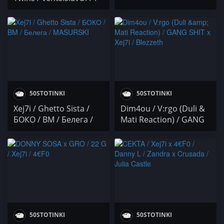
UGLY
50STOTINKI
50STOTINKI
Xej7i / Ghetto Sista /
Dim4ou / V:rgo (Duli &
БОКО / BM / Белега /
Mati Reaction) / GANG
MASURSKI
SHIT x Xej7i / Blezzeth
50STOTINKI
50STOTINKI