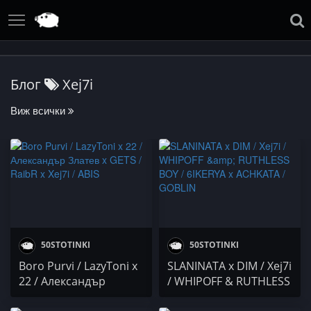
Блог
Xej7i
Виж всички
50STOTINKI
50STOTINKI
Boro Purvi / LazyToni x
SLANINATA x DIM / Xej7i
22 / Александър
/ WHIPOFF & RUTHLESS
Златев x GETS / RaibR x
BOY / 6IKERYA x