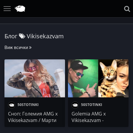
Блог
Vikisekazvam
Виж всички
50STOTINKI
50STOTINKI
Сноп: Големия AMG x
Golemia AMG x
Vikisekazvam / Марти
Vikisekazvam -
П. / Kesh Pronto
Котенцето