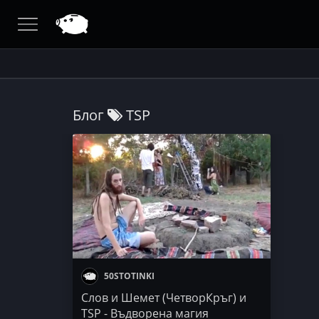
Блог
TSP
50STOTINKI
Слов и Шемет (ЧетворКръг) и
TSP - Въдворена магия