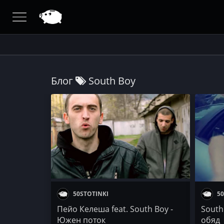
Блог
South Boy
50STOTINKI
50
Пейо Келеша feat. South Boy -
South
Южен поток
обяд