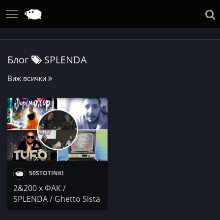
Блог
SPLENDA
Виж всички
50STOTINKI
2&200 x ФАК /
SPLENDA / Ghetto Sista
/ AL 100 a.k.a. KMC /