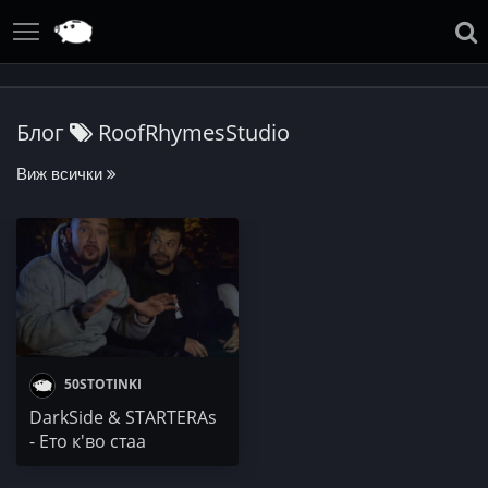
Блог
RoofRhymesStudio
Виж всички
50STOTINKI
DarkSide & STARTERAs
- Ето к'во стаа